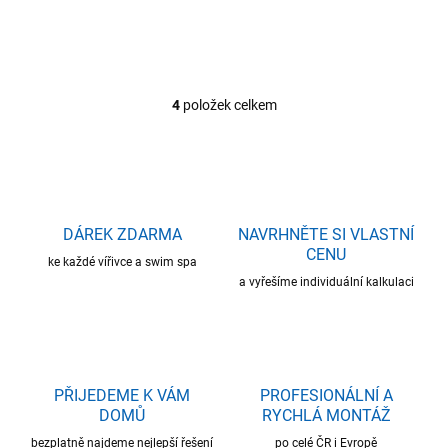
od ostatních modelů je její
kruhový tvar, který zaručuje...
4
položek celkem
O
v
l
á
d
a
c
DÁREK ZDARMA
NAVRHNĚTE SI VLASTNÍ
í
CENU
ke každé vířivce a swim spa
p
r
a vyřešíme individuální kalkulaci
v
k
y
v
ý
PŘIJEDEME K VÁM
PROFESIONÁLNÍ A
p
DOMŮ
RYCHLÁ MONTÁŽ
i
s
bezplatně najdeme nejlepší řešení
po celé ČR i Evropě