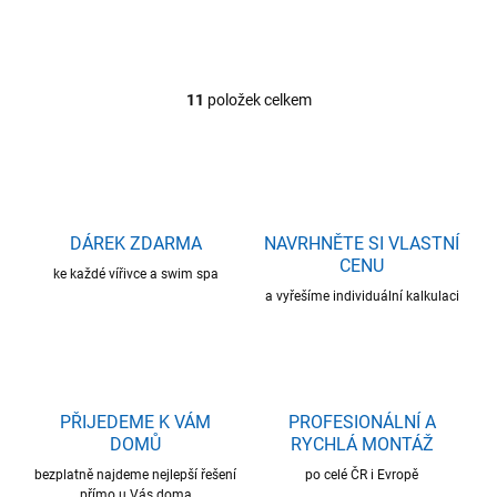
11
položek celkem
O
v
l
á
d
a
c
DÁREK ZDARMA
NAVRHNĚTE SI VLASTNÍ
í
CENU
ke každé vířivce a swim spa
p
r
a vyřešíme individuální kalkulaci
v
k
y
v
ý
PŘIJEDEME K VÁM
PROFESIONÁLNÍ A
p
DOMŮ
RYCHLÁ MONTÁŽ
i
s
bezplatně najdeme nejlepší řešení
po celé ČR i Evropě
u
přímo u Vás doma