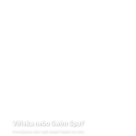
SKLADEM
SKLADEM
Ochranný rám na
Odkapávací tácek
saunová kamna Core
Drop
Wall Combi
1 714 Kč
1 209 Kč
1 417 Kč bez DPH
999 Kč bez DPH
Do košíku
Do košíku
Vířivka nebo Swim Spa?
Pomůžeme vám najít ideální řešení na míru.