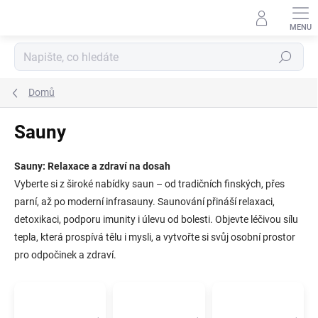
Přejít
na
obsah
Hledat
Domů
Sauny
Sauny: Relaxace a zdraví na dosah
Vyberte si z široké nabídky saun – od tradičních finských, přes
parní, až po moderní infrasauny. Saunování přináší relaxaci,
detoxikaci, podporu imunity i úlevu od bolesti. Objevte léčivou sílu
tepla, která prospívá tělu i mysli, a vytvořte si svůj osobní prostor
pro odpočinek a zdraví.