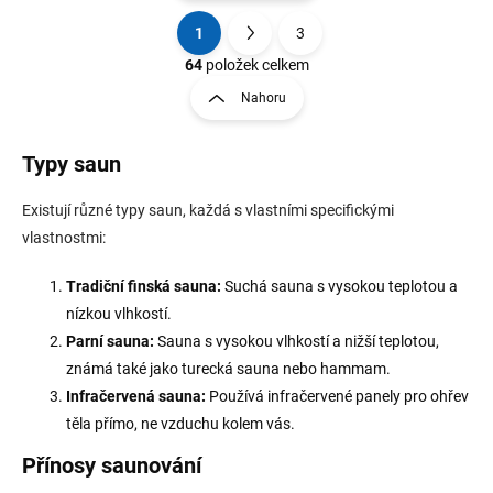
1
3
O
S
v
t
64
položek celkem
l
r
Nahoru
á
á
d
n
a
Typy saun
k
c
o
í
p
v
Existují různé typy saun, každá s vlastními specifickými
r
á
vlastnostmi:
v
n
k
í
Tradiční finská sauna:
Suchá sauna s vysokou teplotou a
y
v
nízkou vlhkostí.
ý
Parní sauna:
Sauna s vysokou vlhkostí a nižší teplotou,
p
známá také jako turecká sauna nebo hammam.
i
s
Infračervená sauna:
Používá infračervené panely pro ohřev
u
těla přímo, ne vzduchu kolem vás.
Přínosy saunování