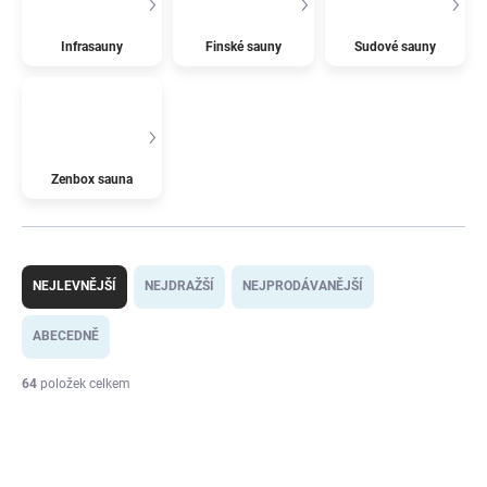
Infrasauny
Finské sauny
Sudové sauny
Zenbox sauna
Ř
a
NEJLEVNĚJŠÍ
NEJDRAŽŠÍ
NEJPRODÁVANĚJŠÍ
z
e
ABECEDNĚ
n
í
64
položek celkem
p
V
r
CENA
ý
o
p
d