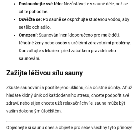
Poslouchejte své tělo:
Nezůstávejte v sauně déle, než se
cítíte pohodlně.
Osvěžte se:
Po sauně se osprchujte studenou vodou, aby
se tělo ochladilo.
Omezení:
Saunování není doporučeno pro malé děti,
těhotné ženy nebo osoby s určitými zdravotními problémy.
Konzultujte s lékařem před začátkem pravidelného
saunování.
Zažijte léčivou sílu sauny
Zkuste saunování a pocítíte jeho uklidňující a očistné účinky. Ať už
hledáte klidný únik od každodenního stresu, chcete podpořit své
zdraví, nebo si jen chcete užít relaxační chvíle, sauna může být
vaším dokonalým útočištěm.
Objednejte si saunu dnes a objevte pro sebe všechny tyto přínosy!