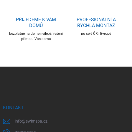
PŘIJEDEME K VÁM
PROFESIONÁLNÍ A
DOMŮ
RYCHLÁ MONTÁŽ
bezplatně najdeme nejlepší řešení
po celé ČR i Evropě
přímo u Vás doma
Z
á
p
a
t
í
KONTAKT
info
@
swimspa.cz