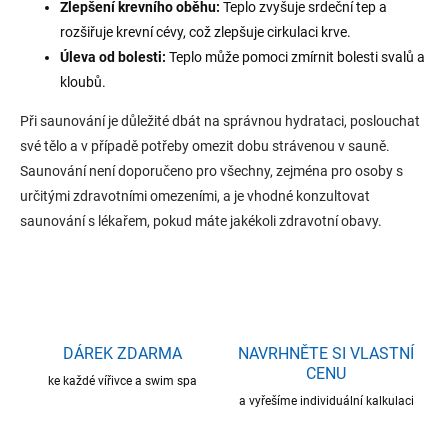
Zlepšení krevního oběhu:
Teplo zvyšuje srdeční tep a
rozšiřuje krevní cévy, což zlepšuje cirkulaci krve.
Úleva od bolesti:
Teplo může pomoci zmírnit bolesti svalů a
kloubů.
Při saunování je důležité dbát na správnou hydrataci, poslouchat
své tělo a v případě potřeby omezit dobu strávenou v sauně.
Saunování není doporučeno pro všechny, zejména pro osoby s
určitými zdravotními omezeními, a je vhodné konzultovat
saunování s lékařem, pokud máte jakékoli zdravotní obavy.
DÁREK ZDARMA
NAVRHNĚTE SI VLASTNÍ
CENU
ke každé vířivce a swim spa
a vyřešíme individuální kalkulaci