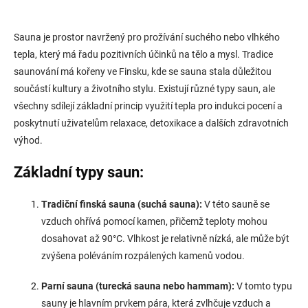
Sauna je prostor navržený pro prožívání suchého nebo vlhkého
tepla, který má řadu pozitivních účinků na tělo a mysl. Tradice
saunování má kořeny ve Finsku, kde se sauna stala důležitou
součástí kultury a životního stylu. Existují různé typy saun, ale
všechny sdílejí základní princip využití tepla pro indukci pocení a
poskytnutí uživatelům relaxace, detoxikace a dalších zdravotních
výhod.
Základní typy saun:
Tradiční finská sauna (suchá sauna):
V této sauně se
vzduch ohřívá pomocí kamen, přičemž teploty mohou
dosahovat až 90°C. Vlhkost je relativně nízká, ale může být
zvýšena poléváním rozpálených kamenů vodou.
Parní sauna (turecká sauna nebo hammam):
V tomto typu
sauny je hlavním prvkem pára, která zvlhčuje vzduch a