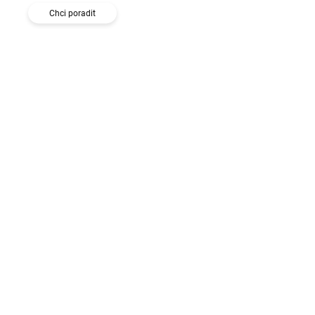
Chci poradit
VYPRODÁNO
VYPRODÁNO
Kolekce: ručník a
Saunové Kimono / L-
osuška
XL
1 810 Kč
3 016 Kč
1 496 Kč bez DPH
2 493 Kč bez DPH
Do košíku
Do košíku