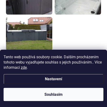
Tento web používá soubory cookie. Dalším procházením
tohoto webu vyjadřujete souhlas s jejich používáním.. Více
informací
zde
.
Nastavení
DÁREK ZDARMA
NAVRHNĚTE SI VLASTNÍ
CENU
Souhlasím
ke každé vířivce a swim spa
a vyřešíme individuální kalkulaci