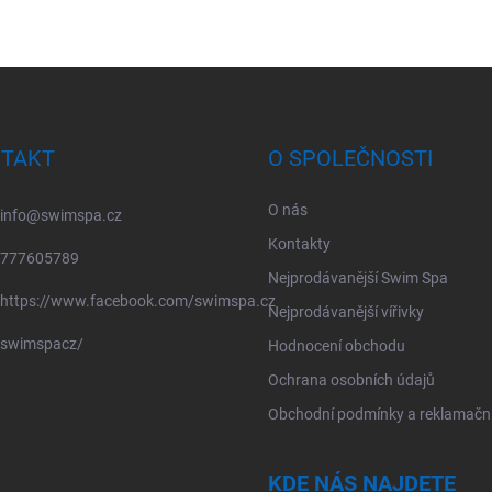
TAKT
O SPOLEČNOSTI
O nás
info
@
swimspa.cz
Kontakty
777605789
Nejprodávanější Swim Spa
https://www.facebook.com/swimspa.cz
Nejprodávanější vířivky
swimspacz/
Hodnocení obchodu
Ochrana osobních údajů
Obchodní podmínky a reklamační
KDE NÁS NAJDETE