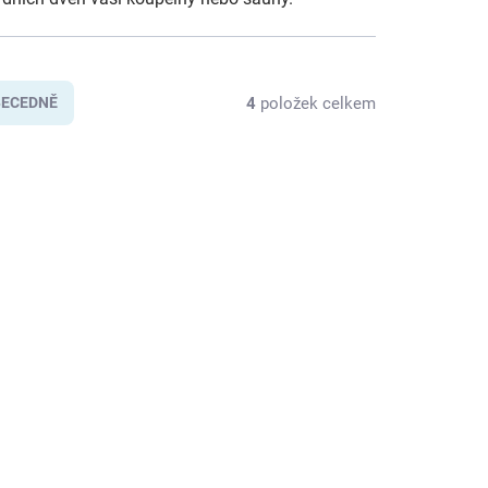
4
položek celkem
BECEDNĚ
5392
5391
A DOTAZ
NA DOTAZ
OLD
STANDART 79 COLD
TUB