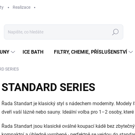
ty
Realizace
Hledat
UNY
ICE BATH
FILTRY, CHEMIE, PŘÍSLUŠENSTVÍ
D SERIES
STANDARD SERIES
Řada Standart je klasický styl s nádechem modernity. Modely ř
dveří vaší lázně nebo sauny. Ideální volba pro 1–2 osoby, které 
Řada Standart jsou klasické oválné koupací kádě bez zbytečný
kompaktní a úhledně vyrobené - perfektně se vejdou do standa