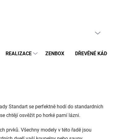
PRÁZDNÝ KOŠÍK
NÁKUPNÍ
KOŠÍK
REALIZACE
ZENBOX
DŘEVĚNÉ KÁDĚ
BAZÉN
ady Standart se perfektně hodí do standardních
se chtějí osvěžit po horké parní lázni.
ch prvků. Všechny modely v této řadě jsou
rdních dveří vaší koupelny nebo sauny.