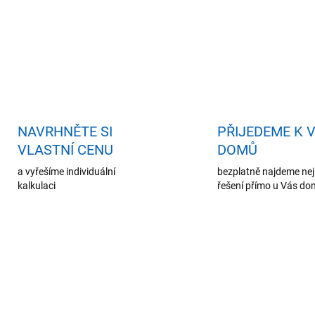
O
v
l
á
d
a
c
í
p
r
NAVRHNĚTE SI
PŘIJEDEME K 
v
VLASTNÍ CENU
DOMŮ
k
y
a vyřešíme individuální
bezplatně najdeme nej
v
kalkulaci
řešení přímo u Vás d
ý
p
i
s
u