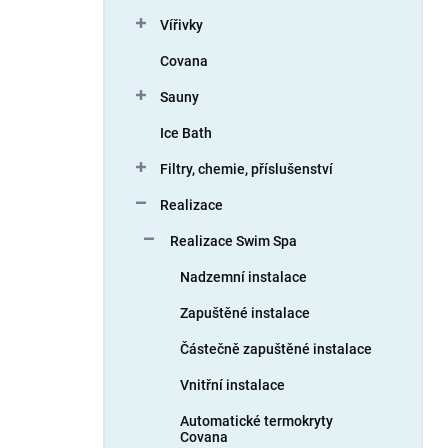
í
Vířivky
p
Na skladě
4
a
Covana
n
e
Sauny
l
Ice Bath
Filtry, chemie, příslušenství
Realizace
Realizace Swim Spa
Nadzemní instalace
Zapuštěné instalace
Částečně zapuštěné instalace
Vnitřní instalace
Automatické termokryty
Covana