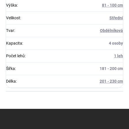
Výška
:
81 - 100 cm
Velikost
:
Střední
Tvar
:
Obdélníková
Kapacita
:
4 osoby
Počet lehů
:
1 leh
Šířka
:
181 - 200 cm
Délka
:
201 - 230 cm
Z
á
p