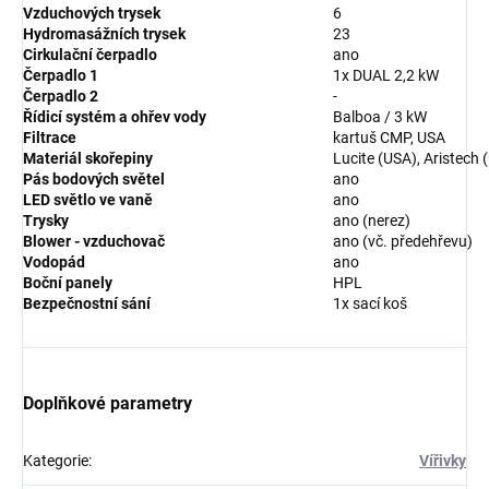
Vzduchových trysek
6
Hydromasážních trysek
2
3
Cirkulační čerpadlo
ano
Čerpadlo 1
1x DUAL 2,2
kW
Čerpadlo 2
-
Řídicí systém a ohřev vody
Balboa / 3 kW
Filtrace
kartuš CMP, USA
Materiál skořepiny
Lucite (USA), Aristech 
Pás bodových světel
ano
LED světlo ve vaně
ano
Trysky
ano (nerez)
Blower - vzduchovač
ano (vč. předehřevu)
Vodopád
ano
Boční panely
HPL
Bezpečnostní sání
1x sací koš
Doplňkové parametry
Kategorie
:
Vířivky