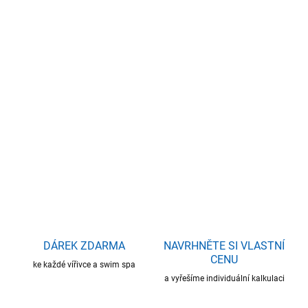
17.8.2026
−
+
Přidat do košíku
Rozměry: 215 x 195 x 85 cm - 4 osoby - 3 sedy - 1 leh
Řada OKA WAVE design
DETAILNÍ INFORMACE
ZEPTAT SE
HLÍDAT
DÁREK ZDARMA
NAVRHNĚTE SI VLASTNÍ
CENU
ke každé vířivce a swim spa
a vyřešíme individuální kalkulaci