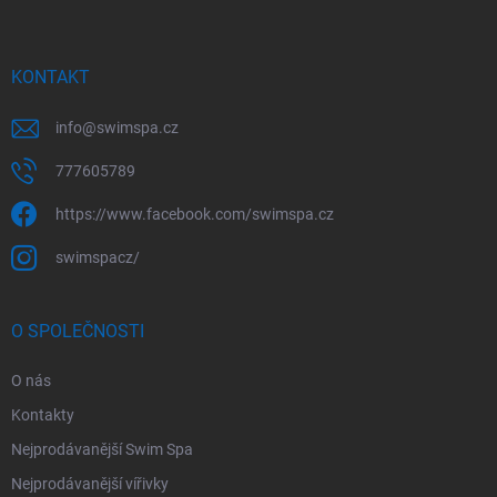
a
t
í
KONTAKT
info
@
swimspa.cz
777605789
https://www.facebook.com/swimspa.cz
swimspacz/
O SPOLEČNOSTI
O nás
Kontakty
Nejprodávanější Swim Spa
Nejprodávanější vířivky