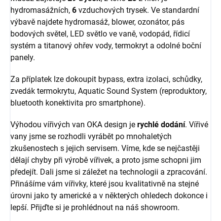
hydromasážních,
6
vzduchových trysek. Ve standardní
výbavě najdete hydromasáž, blower, ozonátor, pás
bodových světel, LED světlo ve vaně, vodopád, řídicí
systém a titanový ohřev vody, termokryt a odolné boční
panely.
Za příplatek lze dokoupit bypass, extra izolaci, schůdky,
zvedák termokrytu, Aquatic Sound System (reproduktory,
bluetooth konektivita pro smartphone).
Výhodou vířivých van OKA design je
rychlé dodání
. Vířivé
vany jsme se rozhodli vyrábět po mnohaletých
zkušenostech s jejich servisem. Víme, kde se nejčastěji
dělají chyby při výrobě vířivek, a proto jsme schopni jim
předejít. Dali jsme si záležet na technologii a zpracování.
Přinášíme vám vířivky, které jsou kvalitativně na stejné
úrovni jako ty americké a v některých ohledech dokonce i
lepší. Přijďte si je prohlédnout na náš showroom.