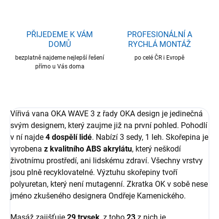
PŘIJEDEME K VÁM
PROFESIONÁLNÍ A
DOMŮ
RYCHLÁ MONTÁŽ
bezplatně najdeme nejlepší řešení
po celé ČR i Evropě
přímo u Vás doma
Vířivá vana OKA WAVE 3 z řady OKA design je jedinečná
svým designem, který zaujme již na první pohled. Pohodlí
v ní najde
4 dospělí lidé
. Nabízí 3 sedy, 1 leh. Skořepina je
vyrobena
z kvalitního ABS akrylátu
, který neškodí
životnímu prostředí, ani lidskému zdraví. Všechny vrstvy
jsou plně recyklovatelné. Výztuhu skořepiny tvoří
polyuretan, který není mutagenní. Zkratka OK v sobě nese
jméno zkušeného designera Ondřeje Kamenického.
Masáž zajišťuje
29 trysek
, z toho
23
z nich je