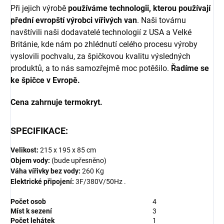
Při jejich výrobě
používáme technologii, kterou používají
přední evropští výrobci vířivých van
. Naši továrnu
navštívili naši dodavatelé technologií z USA a Velké
Británie, kde nám po zhlédnutí celého procesu výroby
vyslovili pochvalu, za špičkovou kvalitu výsledných
produktů, a to nás samozřejmě moc potěšilo.
Řadíme se
ke špičce v Evropě.
Cena zahrnuje termokryt.
SPECIFIKACE:
Velikost:
21
5
x 195 x 85
cm
Objem vody:
(bude upřesněno)
Váha vířivky bez vody:
260 Kg
Elektrické připojení:
3F/380V/50Hz .
Počet osob
4
Míst k sezení
3
Počet lehátek
1