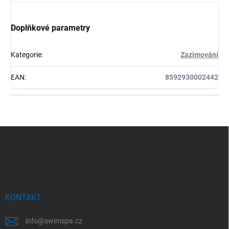
Doplňkové parametry
Kategorie
:
Zazimování
EAN
:
8592930002442
Z
á
p
a
t
í
KONTAKT
info
@
swimspa.cz