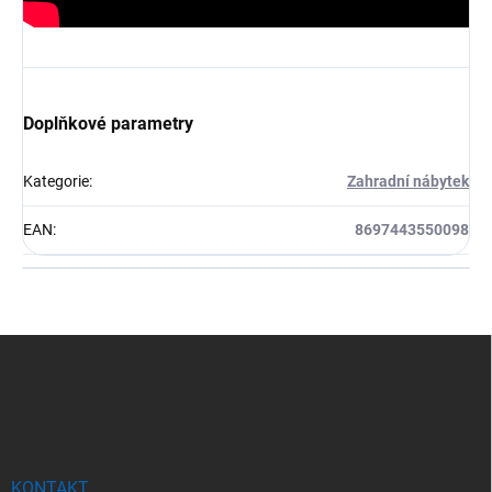
Doplňkové parametry
Kategorie
:
Zahradní nábytek
EAN
:
8697443550098
Z
á
p
a
t
í
KONTAKT