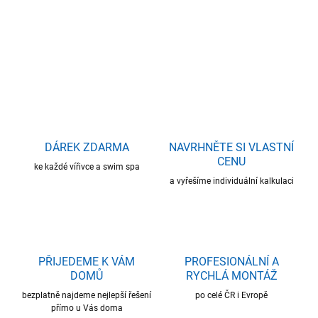
DETAILNÍ INFORMACE
ZEPTAT SE
HLÍDAT
DÁREK ZDARMA
NAVRHNĚTE SI VLASTNÍ
CENU
ke každé vířivce a swim spa
a vyřešíme individuální kalkulaci
PŘIJEDEME K VÁM
PROFESIONÁLNÍ A
DOMŮ
RYCHLÁ MONTÁŽ
bezplatně najdeme nejlepší řešení
po celé ČR i Evropě
přímo u Vás doma