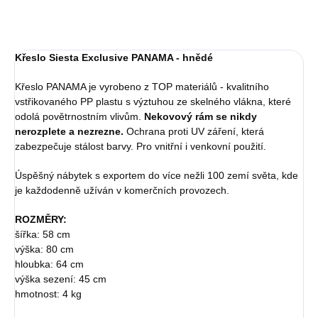
Křeslo Siesta Exclusive PANAMA - hnědé
Křeslo PANAMA je vyrobeno z TOP materiálů - kvalitního
vstřikovaného PP plastu s výztuhou ze skelného vlákna, které
odolá povětrnostním vlivům.
Nekovový rám se nikdy
nerozplete a nezrezne.
Ochrana proti UV záření, která
zabezpečuje stálost barvy. Pro vnitřní i venkovní použití.
Úspěšný nábytek s exportem do více nežli 100 zemí světa, kde
je každodenně užíván v komerčních provozech.
ROZMĚRY:
šířka: 58 cm
výška: 80 cm
hloubka: 64 cm
výška sezení: 45 cm
hmotnost: 4 kg