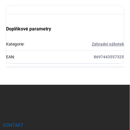
Doplňkové parametry
Kategorie
:
Zahradní nábytek
EAN
:
8697443557325
Z
á
p
a
t
í
KONTAKT