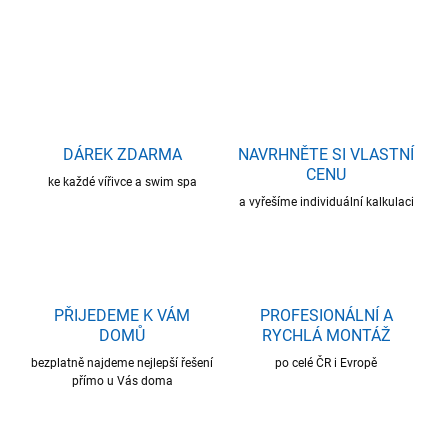
ZEPTAT SE
HLÍDAT
DÁREK ZDARMA
NAVRHNĚTE SI VLASTNÍ
CENU
ke každé vířivce a swim spa
a vyřešíme individuální kalkulaci
PŘIJEDEME K VÁM
PROFESIONÁLNÍ A
DOMŮ
RYCHLÁ MONTÁŽ
bezplatně najdeme nejlepší řešení
po celé ČR i Evropě
přímo u Vás doma