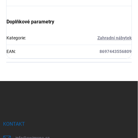
Doplňkové parametry
Kategorie
:
Zahradní nábytek
EAN
:
8697443556809
Z
á
p
a
t
í
KONTAKT