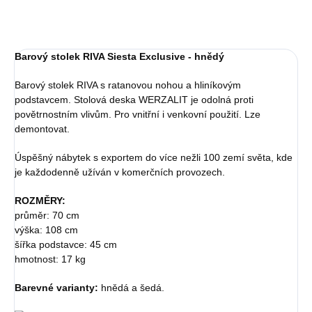
Barový stolek RIVA Siesta Exclusive - hnědý
Barový stolek RIVA s ratanovou nohou a hliníkovým
podstavcem. Stolová deska WERZALIT je odolná proti
povětrnostním vlivům. Pro vnitřní i venkovní použití. Lze
demontovat.
Úspěšný nábytek s exportem do více nežli 100 zemí světa, kde
je každodenně užíván v komerčních provozech.
ROZMĚRY:
průměr: 70 cm
výška: 108 cm
šířka podstavce: 45 cm
hmotnost: 17 kg
Barevné varianty:
hnědá a šedá.