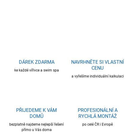
DETAILNÍ INFORMACE
ZEPTAT SE
HLÍDAT
DÁREK ZDARMA
NAVRHNĚTE SI VLASTNÍ
CENU
ke každé vířivce a swim spa
a vyřešíme individuální kalkulaci
PŘIJEDEME K VÁM
PROFESIONÁLNÍ A
DOMŮ
RYCHLÁ MONTÁŽ
bezplatně najdeme nejlepší řešení
po celé ČR i Evropě
přímo u Vás doma