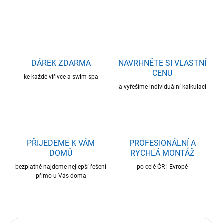
ZEPTAT SE
HLÍDAT
DÁREK ZDARMA
NAVRHNĚTE SI VLASTNÍ
CENU
ke každé vířivce a swim spa
a vyřešíme individuální kalkulaci
PŘIJEDEME K VÁM
PROFESIONÁLNÍ A
DOMŮ
RYCHLÁ MONTÁŽ
bezplatně najdeme nejlepší řešení
po celé ČR i Evropě
přímo u Vás doma