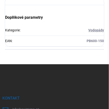
Doplňkové parametry
Kategorie
:
Vodopády
EAN
:
PB600-150
Z
á
p
a
t
í
KONTAKT