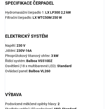
SPECIFIKACE ČERPADEL
Hydromasážní čerpadlo 1:
LX LP300 2,2 kW
Filtrační čerpadlo:
LX WTC50M 250 W
ELEKTRICKÝ SYSTÉM
Napětí:
230 V
Jištění:
230V-16A
Plnoprůtokový titanový ohřev:
3 kW
Řídící systém:
Balboa VS510DZ
Osvětlení (18 x multibarevné LED):
Standard
Ovládací panel:
Balboa VL260
VÝBAVA
Podsvícené měkčené opěrky hlavy:
2
StarBrite vnitřní LED podsvícení:
ANO-Standard