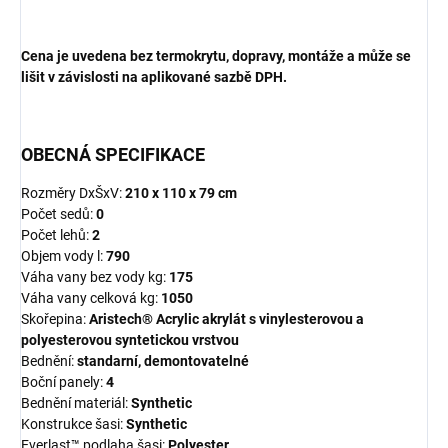
Cena je uvedena bez termokrytu, dopravy, montáže a může se
lišit v závislosti na aplikované sazbě DPH.
OBECNÁ SPECIFIKACE
Rozměry DxŠxV:
210 x 110 x 79 cm
Počet sedů:
0
Počet lehů:
2
Objem vody l:
790
Váha vany bez vody kg:
175
Váha vany celková kg:
1050
Skořepina:
Aristech® Acrylic akrylát s vinylesterovou a
polyesterovou syntetickou vrstvou
Bednění:
standarní, demontovatelné
Boční panely:
4
Bednění materiál:
Synthetic
Konstrukce šasi:
Synthetic
Everlast™ podlaha šasi:
Polyester