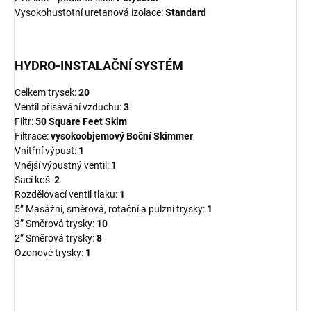
Vysokohustotní uretanová izolace:
Standard
HYDRO-INSTALAČNÍ SYSTÉM
Celkem trysek:
20
Ventil přisávání vzduchu:
3
Filtr:
50 Square Feet Skim
Filtrace:
vysokoobjemový Boční Skimmer
Vnitřní výpusť:
1
Vnější výpustný ventil:
1
Sací koš:
2
Rozdělovací ventil tlaku:
1
5” Masážní, směrová, rotační a pulzní trysky:
1
3” Směrová trysky:
10
2” Směrová trysky:
8
Ozonové trysky:
1