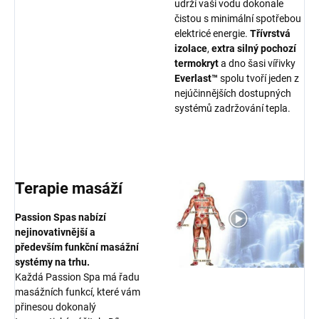
udrží vaši vodu dokonale
čistou s minimální spotřebou
elektricé energie.
Třívrstvá
izolace
,
extra silný pochozí
termokryt
a dno šasi vířivky
Everlast™
spolu tvoří jeden z
nejúčinnějších dostupných
systémů zadržování tepla.
Terapie masáží
P
assion Spas nabízí
nejinovativnější a
především funkční masážní
systémy na trhu.
Každá Passion Spa má řadu
masážních funkcí, které vám
přinesou dokonalý