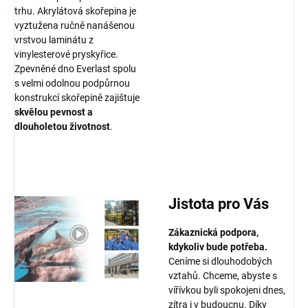
trhu. Akrylátová skořepina je
vyztužena ručně nanášenou
vrstvou laminátu z
vinylesterové pryskyřice.
Zpevněné dno Everlast spolu
s velmi odolnou podpůrnou
konstrukcí skořepině zajištuje
skvělou pevnost a
dlouholetou životnost
.
Jistota pro Vás
Zákaznická podpora,
kdykoliv bude potřeba.
Ceníme si dlouhodobých
vztahů. Chceme, abyste s
vířívkou byli spokojeni dnes,
zítra i v budoucnu. Díky