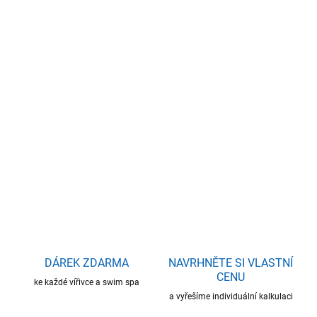
17.8.2026
−
+
Přidat do košíku
Rozměry: 210 x 110 x 79 cm - 2 osoby - 2 lehy Se svým
obdélníkovými tvary a geometrickými liniemi jsou vířivky Serene z
Modern collection od Passion Spas zástupci čistého,
progresivního, moderního a elegantního designu.
DETAILNÍ INFORMACE
ZEPTAT SE
HLÍDAT
DÁREK ZDARMA
NAVRHNĚTE SI VLASTNÍ
CENU
ke každé vířivce a swim spa
a vyřešíme individuální kalkulaci