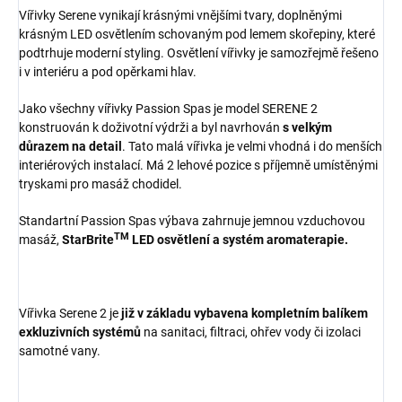
Vířivky Serene vynikají krásnými vnějšími tvary, doplněnými
krásným LED osvětlením schovaným pod lemem skořepiny, které
podtrhuje moderní styling. Osvětlení vířivky je samozřejmě řešeno
i v interiéru a pod opěrkami hlav.
Jako všechny vířivky Passion Spas je model SERENE 2
konstruován k doživotní výdrži a byl navrhován
s velkým
důrazem na detail
. Tato malá vířivka je velmi vhodná i do menších
interiérových instalací. Má 2 lehové pozice s příjemně umístěnými
tryskami pro masáž chodidel.
Standartní Passion Spas výbava zahrnuje jemnou vzduchovou
TM
masáž,
StarBrite
LED osvětlení a systém aromaterapie.
Vířivka Serene 2 je
již v základu vybavena kompletním balíkem
exkluzivních systémů
na sanitaci, filtraci, ohřev vody či izolaci
samotné vany.