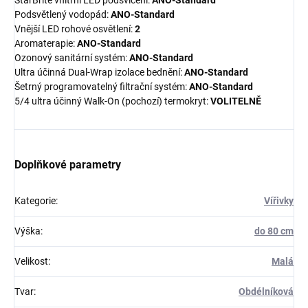
Podsvětlený vodopád:
ANO-Standard
Vnější LED rohové osvětlení:
2
Aromaterapie:
ANO-Standard
Ozonový sanitární systém:
ANO-Standard
Ultra účinná Dual-Wrap izolace bednění:
ANO-Standard
Šetrný programovatelný filtrační systém:
ANO-Standard
5/4 ultra účinný Walk-On (pochozí) termokryt:
VOLITELNĚ
Doplňkové parametry
Kategorie
:
Vířivky
Výška
:
do 80 cm
Velikost
:
Malá
Tvar
:
Obdélníková