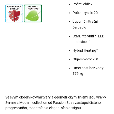
Počet lehů: 2
Počet trysek: 20
Úsporné filtrační
čerpadlo
StarBrite vnitřní LED
podsvícení
Hybrid Heating™
Objem vody: 790 l
Hmotnost bez vody:
175 kg
Se svým obdélníkovými tvary a geometrickými liniemi jsou vířivky
Serene z Modern collection od Passion Spas zástupci čistého,
progresivního, moderního a elegantního designu.