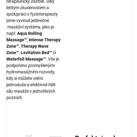
terapeutický zážitek. Díky
letitým zkušenostem a
spolupráci s fyzioterapeuty
jsme vyvinuli jedinečné
masážní systémy, jako je
např.
Aqua Rolling
Massage™
,
Intense Therapy
Zone™
,
Therapy Wave
Zone™
,
Levitation Bed™
či
Waterfall Massage™
. Vše je
podpořeno promyšlenými
hydromasážními rozvody,
kdy si můžete velmi
jednoduše a efektivně řídit
sílu masáže v jednotlivých
pozicích.