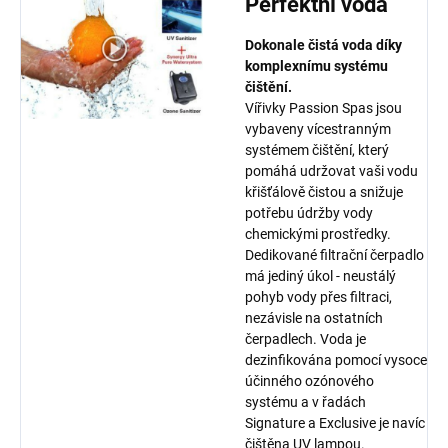
Perfektní voda
Dokonale čistá voda díky
komplexnímu systému
čištění.
Vířivky Passion Spas jsou
vybaveny vícestranným
systémem čištění, který
pomáhá udržovat vaši vodu
křišťálově čistou a snižuje
potřebu údržby vody
chemickými prostředky.
Dedikované filtrační čerpadlo
má jediný úkol - neustálý
pohyb vody přes filtraci,
nezávisle na ostatních
čerpadlech. Voda je
dezinfikována pomocí vysoce
účinného ozónového
systému a v řadách
Signature a Exclusive je navíc
čištěna UV lampou.