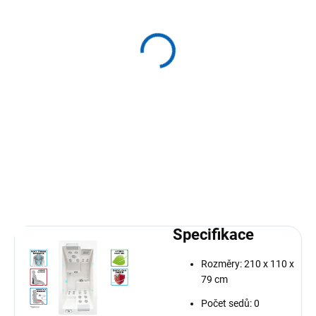
Termokryt vířivky
Passion Spas
15 718 Kč
12 990 Kč bez DPH
Do košíku
Originální termokryt k vířivkám
Passion Spas
Specifikace
Rozměry: 210 x 110 x
79 cm
Počet sedů: 0