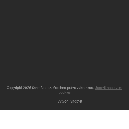
Copyright 2026
SwimSpa.cz
. Všechna práva vyhrazena.
Upravit nastavení
cookies
Vytvořil Shoptet