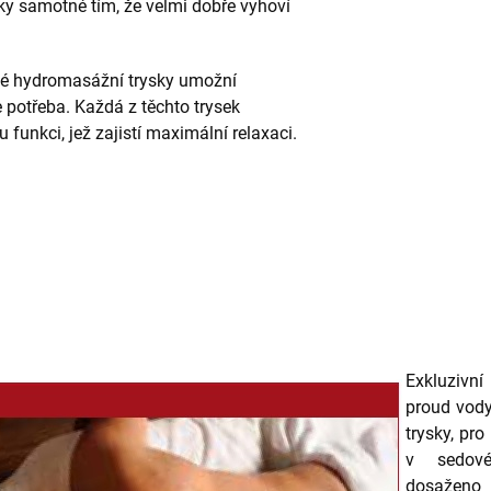
ky samotné tím, že velmi dobře vyhoví
é hydromasážní trysky umožní
 potřeba. Každá z těchto trysek
 funkci, jež zajistí maximální relaxaci.
Exkluzivní
proud vody
trysky, pro
v sedové
dosaženo 