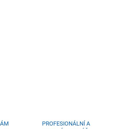
idat do košíku
- 3 osoby - 2 sedy + 1 leh Vzduchová masáž,
 vnitřní a vnější LED osvětlení, Aromaterapie,
VÁM
PROFESIONÁLNÍ A