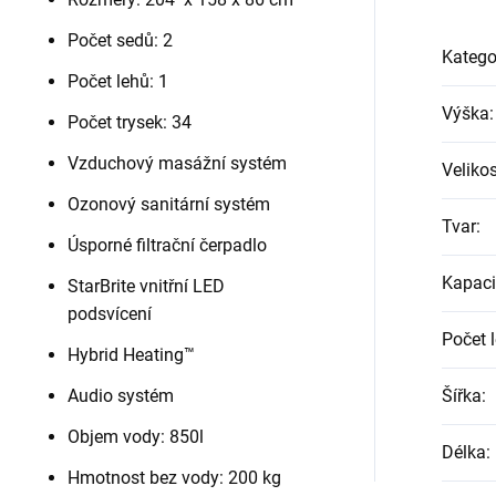
Počet sedů: 2
Katego
Počet lehů: 1
Výška
:
Počet trysek: 34
Vzduchový masážní systém
Velikos
Ozonový sanitární systém
Tvar
:
Úsporné filtrační čerpadlo
Kapaci
StarBrite vnitřní LED
podsvícení
Počet 
Hybrid Heating™
Audio systém
Šířka
:
Objem vody: 850l
Délka
:
Hmotnost bez vody: 200 kg