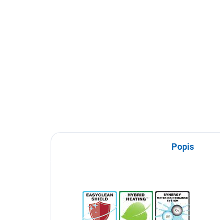
15 718 Kč
12 990 Kč bez DPH
Do košíku
Originální termokryt k vířivkám
Passion Spas
Popis