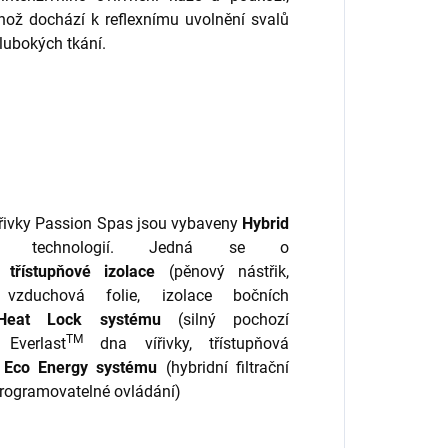
ož dochází k reflexnímu uvolnění svalů
lubokých tkání.
řivky Passion Spas jsou vybaveny
Hybrid
technologií. Jedná se o
třístupňové izolace
(pěnový nástřik,
á vzduchová folie, izolace bočních
Heat Lock systému
(silný pochozí
TM
 Everlast
dna vířivky, třístupňová
Eco Energy systému
(hybridní filtrační
programovatelné ovládání)