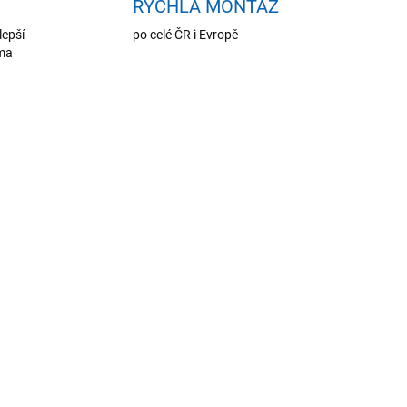
RYCHLÁ MONTÁŽ
lepší
po celé ČR i Evropě
oma