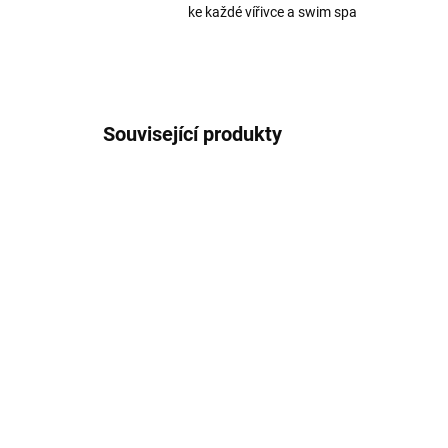
ke každé vířivce a swim spa
Související produkty
5321
SKLADEM
Termokryt vířivky
Passion Spas