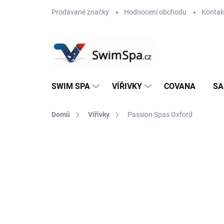
Přejít
Prodávané značky
Hodnocení obchodu
Kontak
na
obsah
SWIM SPA
VÍŘIVKY
COVANA
SA
Domů
Vířivky
Passion Spas Oxford
Neohodnoceno
Podrobnosti hodnoce