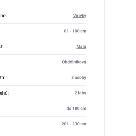
rie
:
Vířivky
81 - 100 cm
t
:
Malá
Obdélníková
ta
:
3 osoby
lehů
:
2 lehy
do 180 cm
201 - 230 cm