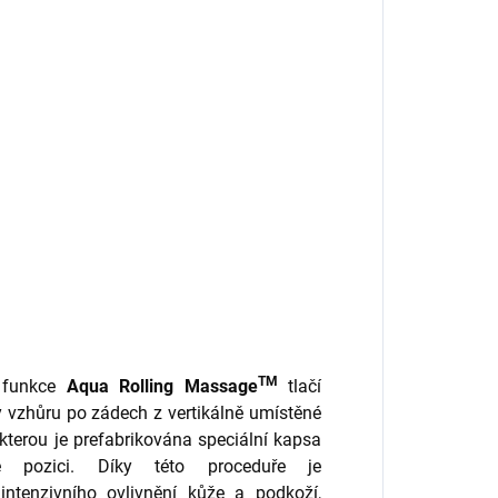
TM
 funkce
Aqua Rolling Massage
tlačí
 vzhůru po zádech z vertikálně umístěné
 kterou je prefabrikována speciální kapsa
 pozici. Díky této proceduře je
intenzivního ovlivnění kůže a podkoží,