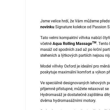
Jsme velice hrdí, že Vám můžeme předst
novinku
Signature kolekce od Passion S
Tato velmi kompaktní vířivka nabízí čty
TM
včetně
Aqua Rolling Massage
. Tento
masáž od spodních zad až po krční part
steheních a lýtkových partiích nejsou ni
Model vířivky Oxford je ideální pro měnší
poskytuje maximální komfort a výkon p
Ve speciálně designovaných lehových pozi
příjemně přístupné, můžete relaxovat se
Hydromasáž je dostatečně zajištěna dí
dvěma hydromasážními motory.