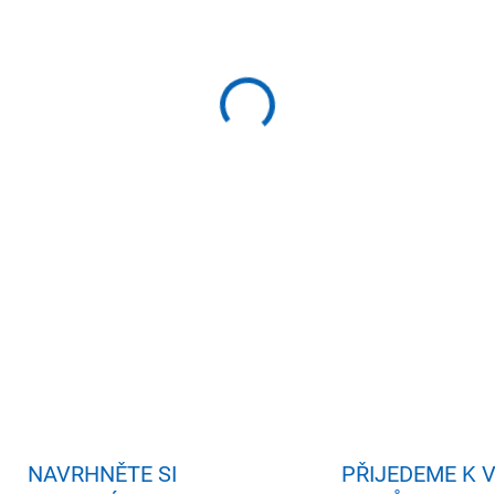
−
+
Př
Rozměry: 204 x 155 x 82 cm 
Kaskádový vodopád, StarBrite
Vhodná do menších prostorů
DETAILNÍ INFORMACE
ZEPTAT SE
HLÍDAT
NAVRHNĚTE SI
PŘIJEDEME K 