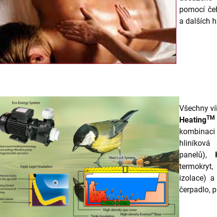
pomocí čeh
a dalších h
Všechny ví
TM
Heating
kombinaci
hliníkov
panelů),
termokryt,
izolace) a
čerpadlo, 