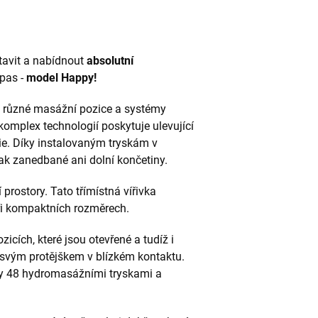
avit a nabídnout
absolutní
pas -
model Happy!
ři různé masážní pozice a systémy
 komplex technologií poskytuje ulevující
ie. Díky instalovaným tryskám v
jak zanedbané ani dolní končetiny.
 prostory. Tato třímístná vířivka
ři kompaktních rozměrech.
cích, které jsou otevřené a tudíž i
 svým protějškem v blízkém kontaktu.
ky 48 hydromasážními tryskami a