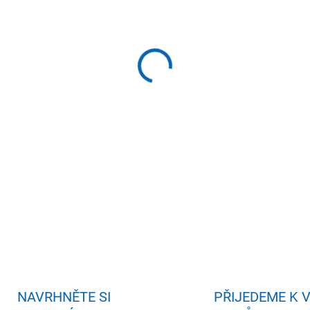
−
+
Př
Rozměry: 190 x 131 x 78 cm 
Ergonomické opěrky pat, Ka
krční masáž
DETAILNÍ INFORMACE
ZEPTAT SE
HLÍDAT
NAVRHNĚTE SI
PŘIJEDEME K 