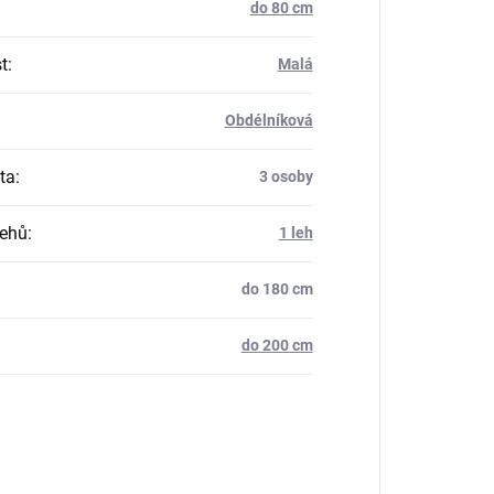
do 80 cm
t
:
Malá
Obdélníková
ta
:
3 osoby
lehů
:
1 leh
do 180 cm
do 200 cm