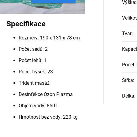
Výška
:
Velikos
Specifikace
Tvar
:
Rozměry:
190 x 131 x 78 cm
Počet sedů: 2
Kapaci
Počet lehů: 1
Počet 
Počet trysek: 23
Šířka
:
Trident masáž
Desinfekce Ozon Plazma
Délka
:
Objem vody: 850 l
Hmotnost bez vody: 220 kg