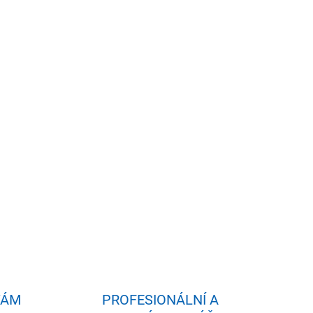
idat do košíku
- 3 osoby - 2 sedy + 1 leh
skádový vodopád, Trident masáž, Nadhladinová
VÁM
PROFESIONÁLNÍ A