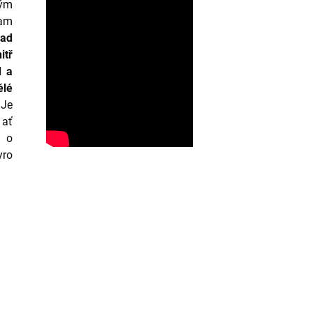
ým
kam
nad
itř
d a
ělé
 Je
 ať
o o
yro