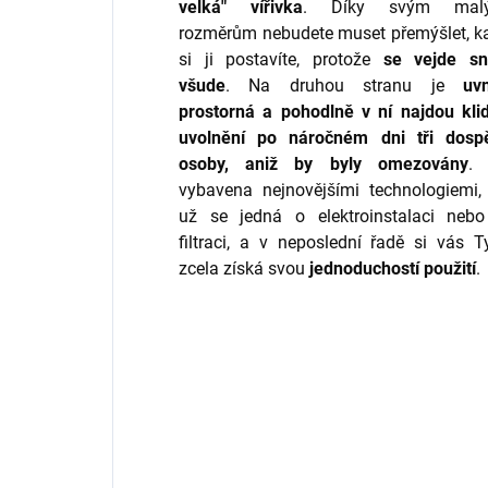
velká" vířivka
. Díky svým mal
rozměrům nebudete muset přemýšlet, 
si ji postavíte, protože
se vejde s
všude
. Na druhou stranu je
uvn
prostorná a pohodlně v ní najdou kli
uvolnění po náročném dni tři dosp
osoby, aniž by byly omezovány
.
vybavena nejnovějšími technologiemi,
už se jedná o elektroinstalaci neb
filtraci, a v neposlední řadě si vás T
zcela získá svou
jednoduchostí použití
.