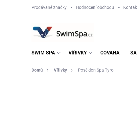
Přejít
Prodávané značky
Hodnocení obchodu
Kontak
na
obsah
SWIM SPA
VÍŘIVKY
COVANA
SA
Domů
Vířivky
Poséidon Spa Tyro
Neohodnoceno
Podrobnosti hodnoce