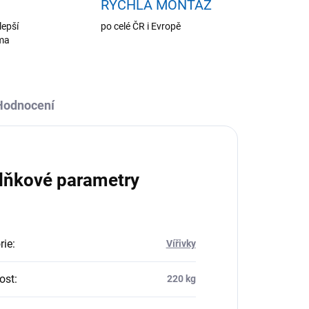
RYCHLÁ MONTÁŽ
lepší
po celé ČR i Evropě
oma
Hodnocení
lňkové parametry
rie
:
Vířivky
ost
:
220 kg