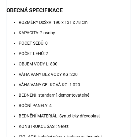
OBECNÁ SPECIFIKACE
ROZMĚRY DxŠxV: 190 x 131 x 78 cm
KAPACITA: 2 osoby
POČET SEDŮ: 0
POČET LEHŮ: 2
OBJEM VODY L: 800
VÁHA VANY BEZ VODY KG: 220
VÁHA VANY CELKOVÁ KG: 1 020
BEDNĚNÍ: standarní, demontovatelné
BOČNÍ PANELY: 4
BEDNĚNÍ MATERIÁL: Syntetický dřevoplast
KONSTRUKCE ŠASI: Nerez
IZOLACE: izolační pěna + izolace na bednění