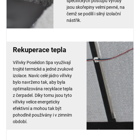
specifických postupů výroby
jsou skořepiny velmi pevné, na
čemž se podílí i silný izolační
nástřik.
Rekuperace tepla
Vířivky Poséidon Spa využívají
trojité termické a jedné zvukové
izolace. Navíc celé jádro vířivky
bylo navrženo tak, aby byla
optimalizována recyklace tepla
z čerpadel. Díky tomu jsou tyto
vířivky velice energeticky
efektivní a mohou tak být
pohodlně používány i v zimním
období.