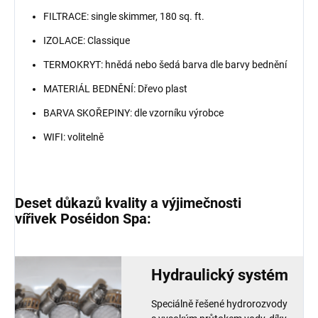
FILTRACE: single skimmer, 180 sq. ft.
IZOLACE: Classique
TERMOKRYT: hnědá nebo šedá barva dle barvy bednění
MATERIÁL BEDNĚNÍ: Dřevo plast
BARVA SKOŘEPINY: dle vzorníku výrobce
WIFI: volitelně
Deset důkazů
kvality a výjimečnosti
vířivek
Poséidon Spa:
Hydraulický systém
Speciálně řešené hydrorozvody