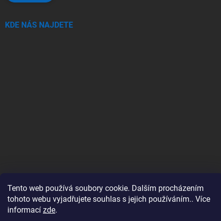
KDE NÁS NAJDETE
Tento web používá soubory cookie. Dalším procházením
tohoto webu vyjadřujete souhlas s jejich používáním.. Více
Copyright 2026
SwimSpa.cz
. Všechna práva vyhrazena.
Upravit nastavení
cookies
informací
zde
.