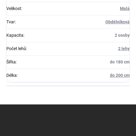
Velikost
:
Malá
Tvar
:
Obdélníková
Kapacita
:
2 osoby
Počet lehů
:
2 lehy
Šířka
:
do 180 cm
Délka
:
do 200 cm
Z
á
p
a
t