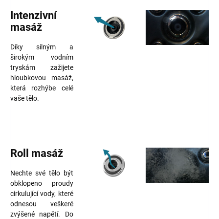
Intenzivní
masáž
Díky silným a
širokým vodním
tryskám zažijete
hloubkovou masáž,
která rozhýbe celé
vaše tělo.
Roll masáž
Nechte své tělo být
obklopeno proudy
cirkulující vody, které
odnesou veškeré
zvýšené napětí. Do