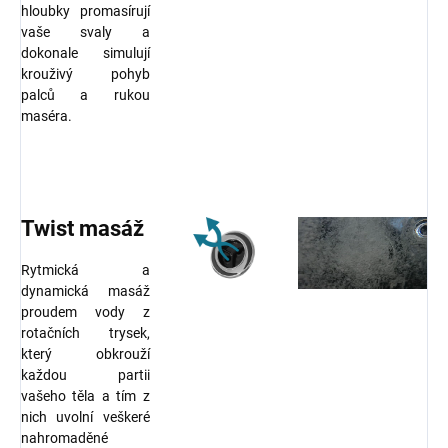
hloubky promasírují
vaše svaly a
dokonale simulují
krouživý pohyb
palců a rukou
maséra.
Twist masáž
Rytmická a
dynamická masáž
proudem vody z
rotačních trysek,
který obkrouží
každou partii
vašeho těla a tím z
nich uvolní veškeré
nahromaděné