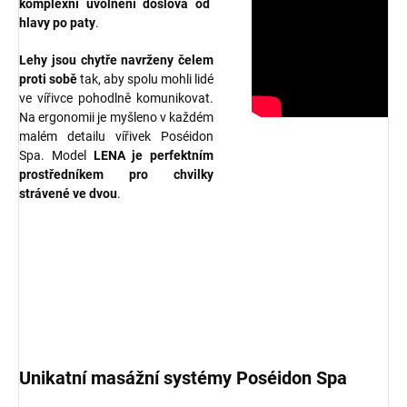
komplexní uvolnění doslova od
hlavy po paty
.
Lehy jsou chytře navrženy čelem
proti sobě
tak, aby spolu mohli lidé
ve vířivce pohodlně komunikovat.
Na ergonomii je myšleno v každém
malém detailu vířivek Poséidon
Spa. Model
LENA je perfektním
prostředníkem pro chvilky
strávené ve dvou
.
Unikatní masážní systémy Poséidon Spa