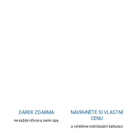
14.8.2026
−
+
Přidat do košíku
Rozměry: 190 x 131 x 78 cm - 2 osoby - 2 lehy
Ergonomické opěrky pat, Kaskádový vodopád, Trident masáž,
Nadhladinová krční masáž
DETAILNÍ INFORMACE
ZEPTAT SE
HLÍDAT
DÁREK ZDARMA
NAVRHNĚTE SI VLASTNÍ
CENU
ke každé vířivce a swim spa
a vyřešíme individuální kalkulaci