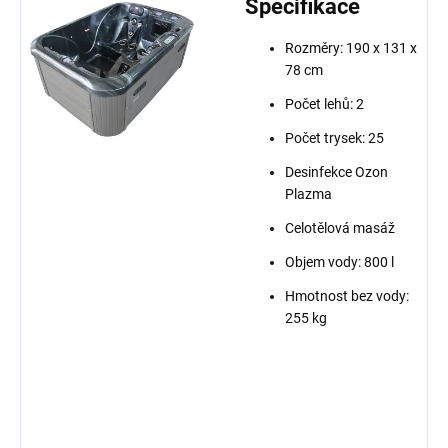
Specifikace
Rozměry:
190 x 131 x
78 cm
Počet lehů: 2
Počet trysek: 25
Desinfekce Ozon
Plazma
Celotělová masáž
Objem vody: 800 l
Hmotnost bez vody:
255 kg