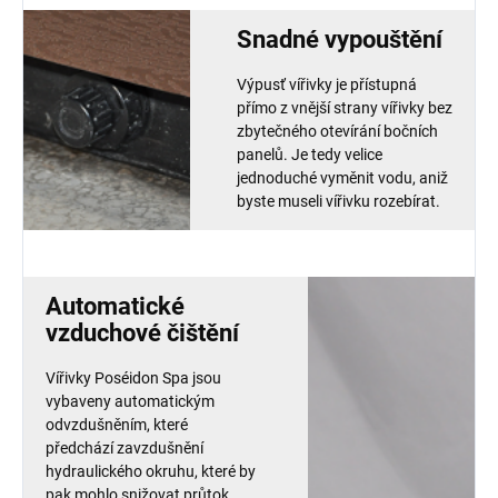
Snadné vypouštění
Výpusť vířivky je přístupná
přímo z vnější strany vířivky bez
zbytečného otevírání bočních
panelů. Je tedy velice
jednoduché vyměnit vodu, aniž
byste museli vířivku rozebírat.
Automatické
vzduchové čištění
Vířivky Poséidon Spa jsou
vybaveny automatickým
odvzdušněním, které
předchází zavzdušnění
hydraulického okruhu, které by
pak mohlo snižovat průtok