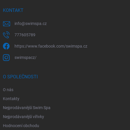
í
KONTAKT
info
@
swimspa.cz
777605789
https://www.facebook.com/swimspa.cz
swimspacz/
O SPOLEČNOSTI
O nás
Kontakty
Nejprodávanější Swim Spa
Nejprodávanější vířivky
Hodnocení obchodu