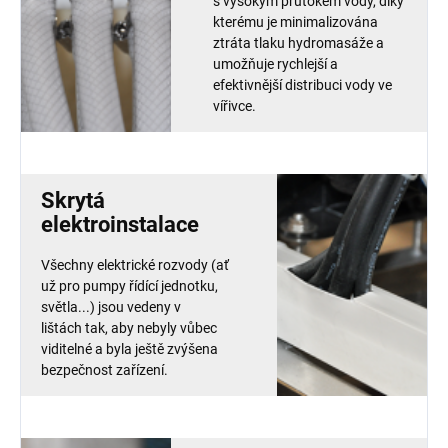
s vysokým průtokem vody, díky
kterému je minimalizována
ztráta tlaku hydromasáže a
umožňuje rychlejší a
efektivnější distribuci vody ve
vířivce.
Skrytá
elektroinstalace
Všechny elektrické rozvody (ať
už pro pumpy řídící jednotku,
světla...) jsou vedeny v
lištách tak, aby nebyly vůbec
viditelné a byla ještě zvýšena
bezpečnost zařízení.