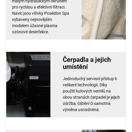
malým hydraulickým okruhem
pro rychlou a efektivní filtraci.
Navíc jsou vířivky Poséidon Spa
vybaveny nejnovějším
modelem úžasné plasma
ozónové desinfekce.
Čerpadla a jejich
umístění
Jednoduchý servisní přístup k
veškeré technologii. Díky
použití kulových ventilů na
obou stranách čerpadel je jejich
údržba, čištění či samotná
výměna usnadněná.