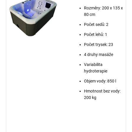
Rozměry:
200 x 135 x
80 cm
Počet sedů: 2
Počet lehů: 1
Počet trysek: 23
4 druhy masáže
Variabilita
hydroterapie
Objem vody: 850 l
Hmotnost bez vody:
200 kg