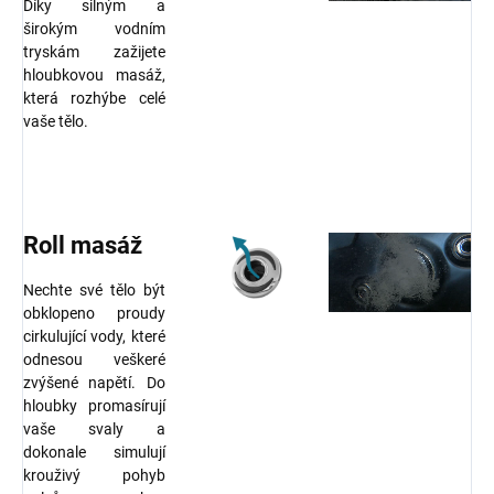
Díky silným a
širokým vodním
tryskám zažijete
hloubkovou masáž,
která rozhýbe celé
vaše tělo.
Roll masáž
Nechte své tělo být
obklopeno proudy
cirkulující vody, které
odnesou veškeré
zvýšené napětí. Do
hloubky promasírují
vaše svaly a
dokonale simulují
krouživý pohyb