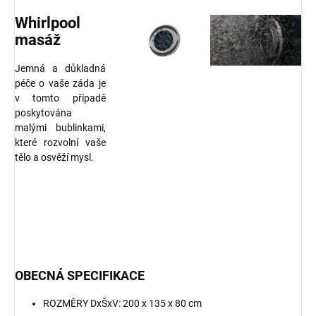
Whirlpool
masáž
Jemná a důkladná
péče o vaše záda je
v tomto případě
poskytována
malými bublinkami,
které rozvolní vaše
tělo a osvěží mysl.
OBECNÁ SPECIFIKACE
ROZMĚRY DxŠxV: 200 x 135 x 80 cm