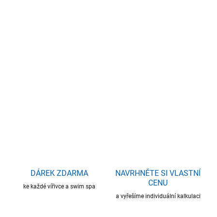
17.8.2026
−
+
Přidat do košíku
Rozměry: 200 x 135 x 80 cm - 3 osoby - 2 sedy - 1 leh
Ergonomické opěrky pat, Kaskádový vodopád
DETAILNÍ INFORMACE
ZEPTAT SE
HLÍDAT
DÁREK ZDARMA
NAVRHNĚTE SI VLASTNÍ
CENU
ke každé vířivce a swim spa
a vyřešíme individuální kalkulaci