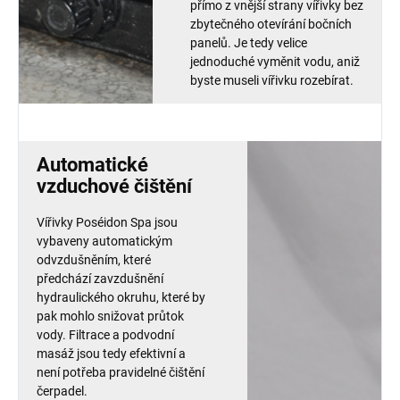
přímo z vnější strany vířivky bez
zbytečného otevírání bočních
panelů. Je tedy velice
jednoduché vyměnit vodu, aniž
byste museli vířivku rozebírat.
Automatické
vzduchové čištění
Vířivky Poséidon Spa jsou
vybaveny automatickým
odvzdušněním, které
předchází zavzdušnění
hydraulického okruhu, které by
pak mohlo snižovat průtok
vody. Filtrace a podvodní
masáž jsou tedy efektivní a
není potřeba pravidelné čištění
čerpadel.