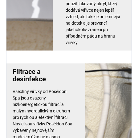
použit lakovaný akryl, který
dodává vířivce nejen lepší
vzhled, ale také je příjemnější
na dotek a je prevencí
jakéhokoliv zranění při
případném pádu na hranu
vířivky.
Filtrace a
desinfekce
Všechny vířivky od Poséidon
Spa jsou osazeny
nízkoenergetickou filtrací a
malým hydraulickým okruhem
pro rychlou a efektivní filtraci.
Navíc jsou vířivky Poséidon Spa
vybaveny nejnovějším
modelem úžasné plasma