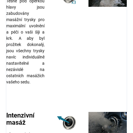
Těsně pod opěrkou
hlavy jsou
zabudovány
masážní trysky pro
maximální uvolnění
a péči o vaši šíji a
krk. A aby byl
prožitek dokonalý,
jsou všechny trysky
navíc individuálně
nastavitelné a
nezávislé na
ostatních masážích
vašeho sedu.
Intenzivní
masáž