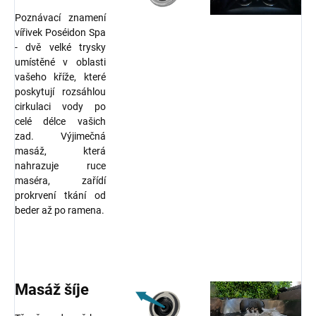
Poznávací znamení
vířivek Poséidon Spa
- dvě velké trysky
umístěné v oblasti
vašeho kříže, které
poskytují rozsáhlou
cirkulaci vody po
celé délce vašich
zad. Výjimečná
masáž, která
nahrazuje ruce
maséra, zařídí
prokrvení tkání od
beder až po ramena.
Masáž šíje