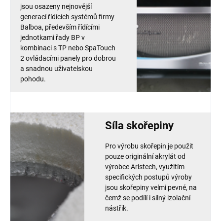
jsou osazeny nejnovější
generací řídících systémů firmy
Balboa, především řídícími
jednotkami řady BP v
kombinaci s TP nebo SpaTouch
2 ovládacími panely pro dobrou
a snadnou uživatelskou
pohodu.
Síla skořepiny
Pro výrobu skořepin je použit
pouze originální akrylát od
výrobce Aristech, využitím
specifických postupů výroby
jsou skořepiny velmi pevné, na
čemž se podílí i silný izolační
nástřik.