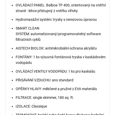
OVLÁDACÍ PANEL: Balboa TP 400, orientovaný na vnitřní
straně - lehce přístupný z vnitřku vířivky
Hydromasážní systém: trysky s nerezovou úpravou
SMART CLEAN
SYSTÉM: automatizovaný/programovatelný software
filtračních cyklů
AISTECH BIOLOK: antimikrobiální ochrana akrylátu
FONTÁNY: 1 ks výsuvná fontánová tryska v kaskádovém
vodopádu
OVLÁDACÍ VENTILY VODOPÁDU: 1 ks pro kaskádu
PŘISÁVÁNÍ VZDUCHU: ano standard
OPĚRKY HLAVY: měkčené a pružné z EVA materiálu
FILTRACE: single skimmer, 180 sq. ft.
IZOLACE: Classique
TERMOKRYT: hnědá nebo šedá barva dle barvy bednění