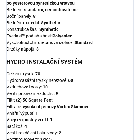
polyesterovou syntetickou vrstvou
Bednění:
standarní, demontovatelné
Boční panely:
8
Bednění materiál:
Synthetic
Konstrukce šasi:
Synthetic
Everlast™ podlaha šasi:
Polyester
Vysokohustotní uretanová izolace:
Standard
Držáky nápojů:
8
HYDRO-INSTALAČNÍ SYSTÉM
Celkem trysek:
70
Hydromasážní trysky nerezové:
60
Vzduchové trysky:
10
Ventil přisávání vzduchu:
9
Filtr:
(2) 50 Square Feet
Filtrace:
vysokoobjemový Vortex Skimmer
Vnitřní výpusť:
1
Vnější výpustný ventil:
1
Sací koš:
4
Ventil rozdělení tlaku vody:
2
Protiproudové trysky:
5