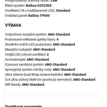
Plnoprůtokový titanový ohřev:
3 kW
Řídící systém:
Balboa GS523DZ
Osvětlení (18 x multibarevné LED):
Standard
Ovládací panel:
Balboa TP600
VÝBAVA
Vzduchový masážní systém:
ANO-Standard
Podsvícené měkčené opěrky hlavy:
4
StarBrite vnitřní LED podsvícení:
ANO-Standard
Masážní vodopád:
ANO-Standard
Vnější LED rohové osvětlení:
2
Aromaterapie:
ANO-Standard
Ozonový sanitární systém:
ANO-Standard
Synergický systém údržby vody:
ANO-Standard
Ultra účinná Dual-Wrap izolace bednění:
ANO-Standard
5/4 ultra účinný Walk-On (pochozí) termokryt:
ANO-Standard
Wifi Ready:
ANO-Standard
Doplňkové parametry