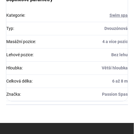
Kategorie
:
Swim spa
Typ
:
Dvouzónová
Masážní pozice
:
4 a více pozic
Lehové pozice
:
Bez lehu
Hloubka
:
Větší hloubka
Celková délka
:
6 až 8 m
Značka
:
Passion Spas
Z
á