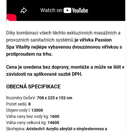
Díky kombinaci všech těchto exkluzivních masážních a
provozních sanitačních systémů
je vířivka Passion
Spa Vitality nejlépe vybavenou dvouzónovou vířivkou s
protiproudem na trhu.
Cena je uvedena bez dopravy, montáže a může se lišit v
závislosti na aplikované sazbě DPH.
OBECNÁ SPECIFIKACE
Rozměry DxŠxV:
708
x 225 x 152 cm
Počet sedů:
8
Objem vody l:
13000
Váha vany bez vody kg:
1600
Váha vany celková kg:
14600
Skořepina:
Aristech® Acrylic akrylát s vinylesterovou a