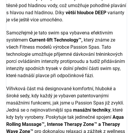
těsně pod hladinou vody, což umožňuje pohodlné plavání
s hlavou nad hladinou. Díky
větší hloubce DEEP
varianty
je vše ještě více umocňěno.
Samozřejmě je tato swim spa vybavena efektivním
systémem
Current-lift Technology™,
který známe ze
všech Fitness modelů výrobce Passion Spas. Tato
technologie umožňuje příjemné dávkování tréninkových
porcí ovládáním intenzity protiproudu a tudíž přidáváním
intenzity spodních trysek v dolní přední části swim spy,
které nadnáší plavce při odpočinkové fázi.
Vířivková část má designované komfortní, hluboké a
široké sedy, kdy každý je vybaven patentovanými
masážními funkcemi, jak jsme u Passion Spas již zvyklí.
Jedná se o nejinovativnější spa
masážní techniky
, které
kdy byly vyrobeny. Poskytuje tak jedinečné spojení
Aqua
Rolling Massage™, Intense Therapy Zone™ a Therapy
Wave Zone™
pro dokonalou relaxaci a zážitek z wellness