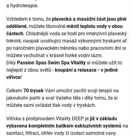
a hydroterapie.
Vzhledem k tomu, že
plavecká a masážní část jsou plně
oddělené
, můžete libovolně
měnit teplotu vody v obou
částech
. Chladnější voda se hodí pro intenzivní plavecký
trénink, naopak uvolňující masáž výkonnými tryskami ať
po náročném plaveckém tréninku nebo pracovním dni si
můžete vychutnat v krásně horké vodní lázni.
Díky
Passion Spas Swim Spa Vitality
si můžete užít to
nejlepší z obou světů -
koupání a relaxace - v jediné
vířivce
!
Celkem
70
trysek
Vám umožní zacílit svoji terapii na
jakoukoliv partii a sval Vašeho těla i díky tomu, že si
můžete sami ovládat tlak vody v tryskách.
Vířivka s protiproudem Vitality DEEP je
již v základu
vybavena kompletním balíkem exkluzivních systémů
na
sanitaci, filtraci, ohřev vody či izolaci samotné vany.