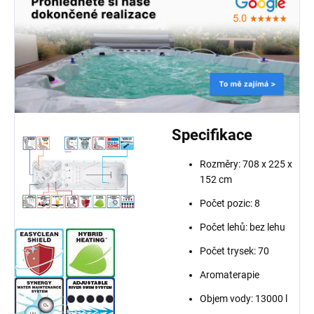
Specifikace
Rozměry:
708 x 225 x
152 cm
Počet pozic: 8
Počet lehů: bez lehu
Počet trysek: 70
Aromaterapie
Objem vody: 13000 l