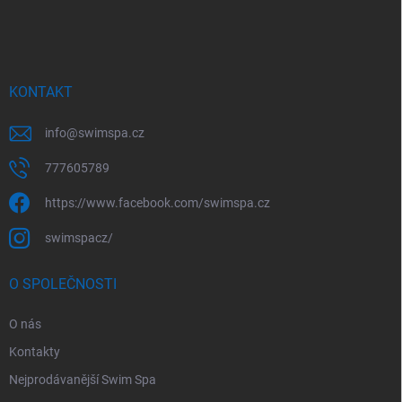
p
a
t
í
KONTAKT
info
@
swimspa.cz
777605789
https://www.facebook.com/swimspa.cz
swimspacz/
O SPOLEČNOSTI
O nás
Kontakty
Nejprodávanější Swim Spa