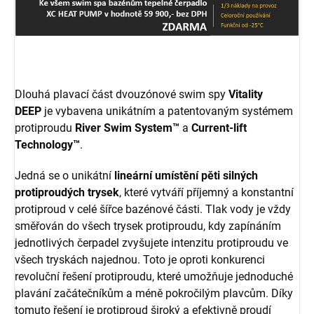
Dlouhá plavací část dvouzónové swim spy
Vitality
DEEP
je vybavena unikátním a patentovaným systémem
protiproudu
River Swim System™
a
Current-lift
Technology™
.
Jedná se o unikátní
lineární umístění pěti silných
protiproudých trysek
, které vytváří příjemný a konstantní
protiproud v celé šířce bazénové části. Tlak vody je vždy
směřován do všech trysek protiproudu, kdy zapínáním
jednotlivých čerpadel zvyšujete intenzitu protiproudu ve
všech tryskách najednou. Toto je oproti konkurenci
revoluční řešení protiproudu, které umožňuje jednoduché
plavání začátečníkům a méně pokročilým plavcům. Díky
tomuto řešení je protiproud široký a efektivně proudí