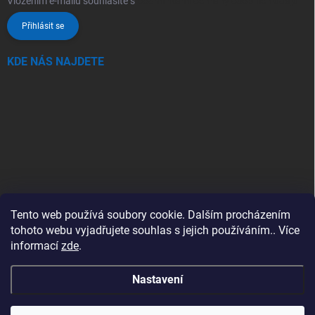
Vložením e-mailu souhlasíte s
podmínkami ochrany osobních údajů
Přihlásit se
KDE NÁS NAJDETE
Tento web používá soubory cookie. Dalším procházením
tohoto webu vyjadřujete souhlas s jejich používáním.. Více
informací
zde
.
Nastavení
Copyright 2026
SwimSpa.cz
. Všechna práva vyhrazena.
Upravit nastavení