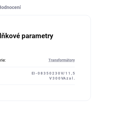
Hodnocení
lňkové parametry
rie
:
Transformátory
EI - 0 8 3 5 0 2 3 0 V/ 1 1 , 5
V 3 0 0 VA z a l .