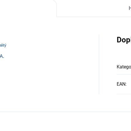
Dop
litý
A.
Katego
EAN
: