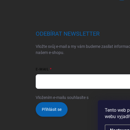
ODEBÍRAT NEWSLETTER
Vložte svůj e-mail a my vám budeme zasílat informa
našem e-shopu.
E-MAIL
Vložením e-mailu souhlasíte s
podmínkami ochrany o
Přihlásit se
Tento web p
webu vyjadřu