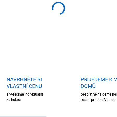
−
+
Př
DETAILNÍ INFORMACE
ZEPTAT SE
HLÍDAT
NAVRHNĚTE SI
PŘIJEDEME K 
VLASTNÍ CENU
DOMŮ
a vyřešíme individuální
bezplatně najdeme nej
kalkulaci
řešení přímo u Vás d