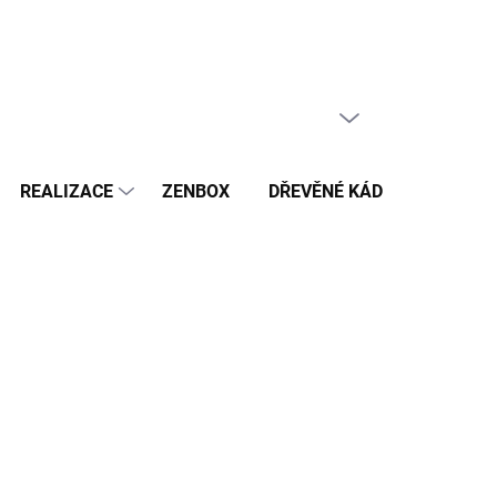
PRÁZDNÝ KOŠÍK
NÁKUPNÍ
KOŠÍK
REALIZACE
ZENBOX
DŘEVĚNÉ KÁDĚ
BAZÉN