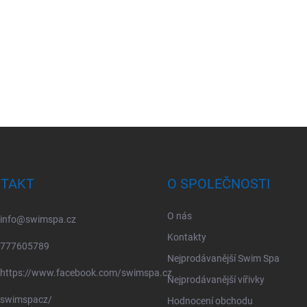
TAKT
O SPOLEČNOSTI
O nás
info
@
swimspa.cz
Kontakty
777605789
Nejprodávanější Swim Spa
https://www.facebook.com/swimspa.cz
Nejprodávanější vířivky
swimspacz/
Hodnocení obchodu