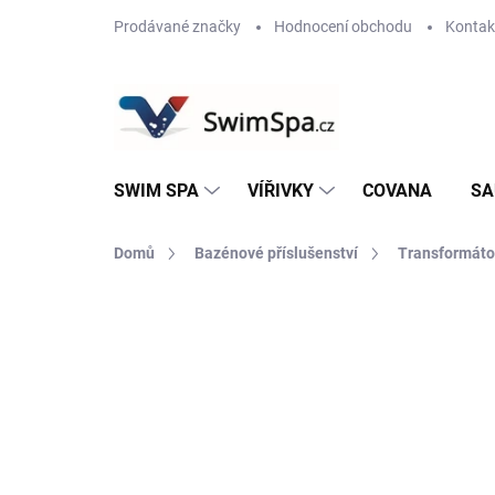
Přejít
Prodávané značky
Hodnocení obchodu
Kontak
na
obsah
SWIM SPA
VÍŘIVKY
COVANA
SA
Domů
Bazénové příslušenství
Transformáto
Neohodnoceno
Podrobnosti hodnoce