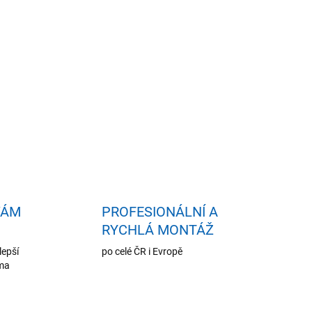
idat do košíku
VÁM
PROFESIONÁLNÍ A
RYCHLÁ MONTÁŽ
lepší
po celé ČR i Evropě
oma