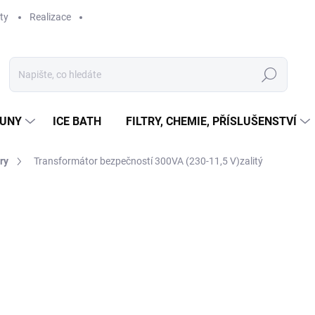
ty
Realizace
Hledat
UNY
ICE BATH
FILTRY, CHEMIE, PŘÍSLUŠENSTVÍ
ry
Transformátor bezpečností 300VA (230-11,5 V)zalitý
ní
2 821 Kč
2 331 Kč bez DPH
Měrná
VYPRODÁNO
cena: