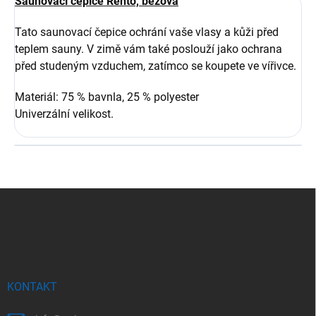
Saunovací čepice Rento, béžová
Tato saunovací čepice ochrání vaše vlasy a kůži před
teplem sauny. V zimě vám také poslouží jako ochrana
před studeným vzduchem, zatímco se koupete ve vířivce.
Materiál: 75 % bavnla, 25 % polyester
Univerzální velikost.
Z
á
p
a
t
í
KONTAKT