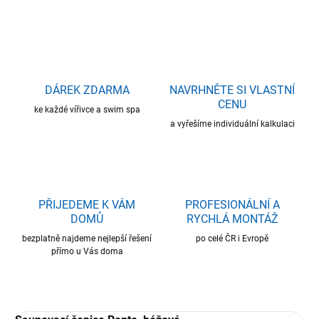
ZEPTAT SE
HLÍDAT
DÁREK ZDARMA
NAVRHNĚTE SI VLASTNÍ
CENU
ke každé vířivce a swim spa
a vyřešíme individuální kalkulaci
PŘIJEDEME K VÁM
PROFESIONÁLNÍ A
DOMŮ
RYCHLÁ MONTÁŽ
bezplatně najdeme nejlepší řešení
po celé ČR i Evropě
přímo u Vás doma