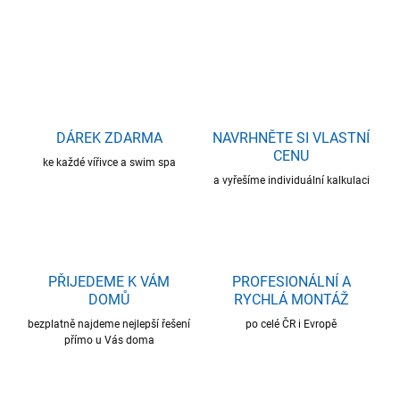
ZEPTAT SE
HLÍDAT
DÁREK ZDARMA
NAVRHNĚTE SI VLASTNÍ
CENU
ke každé vířivce a swim spa
a vyřešíme individuální kalkulaci
PŘIJEDEME K VÁM
PROFESIONÁLNÍ A
DOMŮ
RYCHLÁ MONTÁŽ
bezplatně najdeme nejlepší řešení
po celé ČR i Evropě
přímo u Vás doma