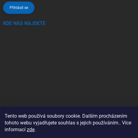
Přihlásit se
KDE NÁS NAJDETE
Tento web používá soubory cookie. Dalším procházením
tohoto webu vyjadřujete souhlas s jejich používáním.. Více
informací
zde
.
Copyright 2026
SwimSpa.cz
. Všechna práva vyhrazena.
Upravit nastavení
cookies