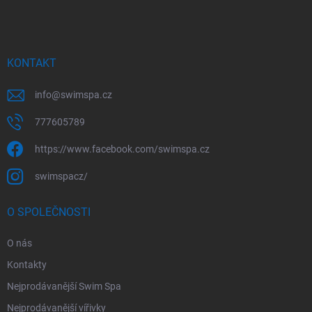
p
a
t
í
KONTAKT
info
@
swimspa.cz
777605789
https://www.facebook.com/swimspa.cz
swimspacz/
O SPOLEČNOSTI
O nás
Kontakty
Nejprodávanější Swim Spa
Nejprodávanější vířivky