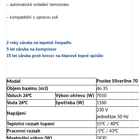
– automatické ovládání termostatu
– kompatibilní s úpravou soli
2 roky záruka na tepelné čerpadlo
5 let záruka na kompresor
15 let záruka proti korozi na titanové topné spirále
Poolex Silverline 70
Model
Objem bazénu (m3)
do 35
Vzduch 26°C
Výkon ohřevu (W)
7010
Voda 26°C
Spotřeba (W)
1160
230 V
Napájení
jednofáze 50 Hz
Teplotní rozsah topení
15°C / 40°C
Pracovní rozsah
-5°C / 43°C
Maximální výkon (W)
1830