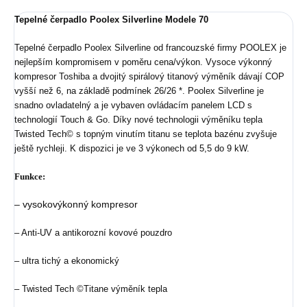
Tepelné čerpadlo Poolex Silverline Modele 70
Tepelné čerpadlo Poolex Silverline od francouzské
firmy POOLEX je
nejlepším kompromisem v poměru
cena/výkon.
Vysoce výkonný
kompresor Toshiba a dvojitý
spirálový titanový výměník dávají COP
vyšší než 6,
na základě podmínek 26/26 *. Poolex Silverline je
snadno ovladatelný a je vybaven ovládacím panelem
LCD s
technologií Touch & Go. Díky nové technologii
výměníku tepla
Twisted Tech© s topným vinutím
titanu se teplota bazénu zvyšuje
ještě rychleji.
K dispozici je ve 3 výkonech od 5,5 do 9 kW.
Funkce:
– vysokovýkonný kompresor
– Anti-UV a antikorozní kovové pouzdro
– ultra tichý a ekonomický
– Twisted Tech ©Titane výměník tepla