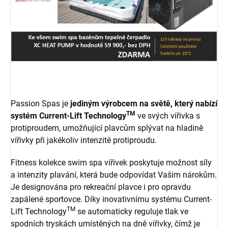
Passion Spas je
jediným výrobcem na světě, který nabízí
TM
systém Current-Lift Technology
ve svých vířivka s
protiproudem, umožňující plavcům splývat na hladině
vířivky při jakékoliv intenzitě protiproudu.
Fitness kolekce swim spa vířivek poskytuje možnost síly
a intenzity plavání, která bude odpovídat Vašim nárokům.
Je designována pro rekreační plavce i pro opravdu
zapálené sportovce. Díky inovativnímu systému Current-
TM
Lift Technology
se automaticky reguluje tlak ve
spodních tryskách umístěných na dně vířivky, čímž je