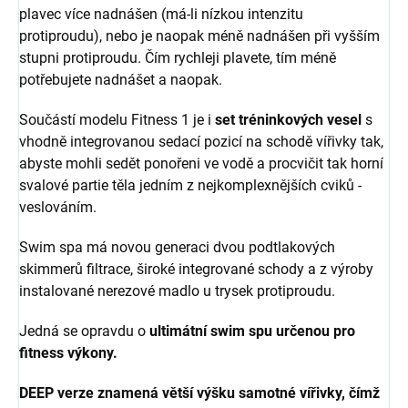
plavec více nadnášen (má-li nízkou intenzitu
protiproudu), nebo je naopak méně nadnášen při vyšším
stupni protiproudu. Čím rychleji plavete, tím méně
potřebujete nadnášet a naopak.
Součástí modelu Fitness 1 je i
set tréninkových vesel
s
vhodně integrovanou sedací pozicí na schodě vířivky tak,
abyste mohli sedět ponořeni ve vodě a procvičit tak horní
svalové partie těla jedním z nejkomplexnějších cviků -
veslováním.
Swim spa má novou generaci dvou podtlakových
skimmerů filtrace, široké integrované schody a z výroby
instalované nerezové madlo u trysek protiproudu.
Jedná se opravdu o
ultimátní swim spu určenou pro
fitness výkony.
DEEP verze znamená větší výšku samotné vířivky, čímž