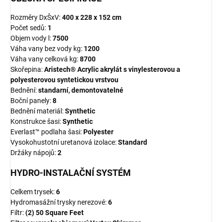
Rozměry DxŠxV:
400 x 228 x 152 cm
Počet sedů:
1
Objem vody l:
7500
Váha vany bez vody kg:
1200
Váha vany celková kg:
8700
Skořepina:
Aristech® Acrylic akrylát s vinylesterovou a
polyesterovou syntetickou vrstvou
Bednění:
standarní, demontovatelné
Boční panely:
8
Bednění materiál:
Synthetic
Konstrukce šasi:
Synthetic
Everlast™ podlaha šasi:
Polyester
Vysokohustotní uretanová izolace:
Standard
Držáky nápojů:
2
HYDRO-INSTALAČNÍ SYSTÉM
Celkem trysek:
6
Hydromasážní trysky nerezové:
6
Filtr:
(2) 50 Square Feet