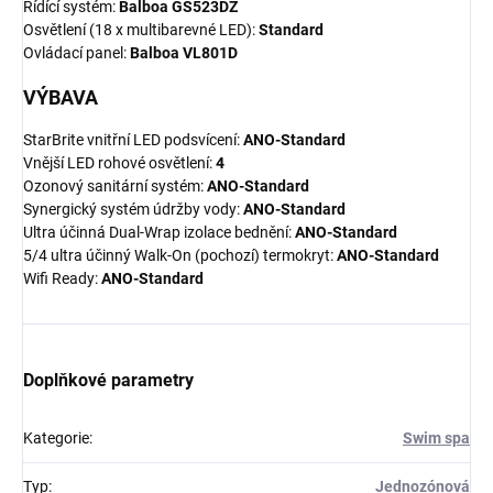
Řídící systém:
Balboa GS523DZ
Osvětlení (18 x multibarevné LED):
Standard
Ovládací panel:
Balboa VL801D
VÝBAVA
StarBrite vnitřní LED podsvícení:
ANO-Standard
Vnější LED rohové osvětlení:
4
Ozonový sanitární systém:
ANO-Standard
Synergický systém údržby vody:
ANO-Standard
Ultra účinná Dual-Wrap izolace bednění:
ANO-Standard
5/4 ultra účinný Walk-On (pochozí) termokryt:
ANO-Standard
Wifi Ready:
ANO-Standard
Doplňkové parametry
Kategorie
:
Swim spa
Typ
:
Jednozónová