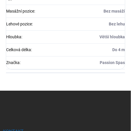
Masážní pozice
:
Bez masáží
Lehové pozice
:
Bez lehu
Hloubka
:
Větší hloubka
Celková délka
:
Do 4 m
Značka
:
Passion Spas
Z
á
p
a
t
í