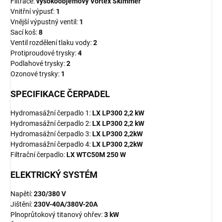
Filtrace:
vysokoobjemový Vortex Skimmer
Vnitřní výpusť:
1
Vnější výpustný ventil:
1
Sací koš:
8
Ventil rozdělení tlaku vody:
2
Protiproudové trysky:
4
Podlahové trysky:
2
Ozonové trysky:
1
SPECIFIKACE ČERPADEL
Hydromasážní čerpadlo 1:
LX LP300 2,2 kW
Hydromasážní čerpadlo 2:
LX LP300 2,2 kW
Hydromasážní čerpadlo 3:
LX LP300 2,2kW
Hydromasážní čerpadlo 4:
LX LP300 2,2kW
Filtrační čerpadlo:
LX WTC50M 250 W
ELEKTRICKÝ SYSTÉM
Napětí:
230/380 V
Jištění:
230V-40A/380V-20A
Plnoprůtokový titanový ohřev:
3 kW