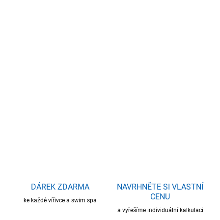
DORUČIT DO:
17.8.2026
−
+
Přidat do košíku
Rozměry: 592 x 235 x 129 cm - 1 sedolehová pozice + 3 sedy
DETAILNÍ INFORMACE
ZEPTAT SE
HLÍDAT
DÁREK ZDARMA
NAVRHNĚTE SI VLASTNÍ
CENU
ke každé vířivce a swim spa
a vyřešíme individuální kalkulaci