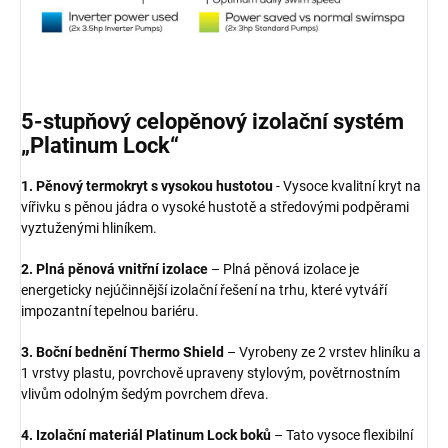
5-stupňový celopěnový izolační systém
„Platinum Lock“
1. Pěnový termokryt s vysokou hustotou
- Vysoce kvalitní kryt na
vířivku s pěnou jádra o vysoké hustotě a středovými podpěrami
vyztuženými hliníkem.
2. Plná pěnová vnitřní izolace
– Plná pěnová izolace je
energeticky nejúčinnější izolační řešení na trhu, které vytváří
impozantní tepelnou bariéru.
3. Boční bednění Thermo Shield
– Vyrobeny ze 2 vrstev hliníku a
1 vrstvy plastu, povrchově upraveny stylovým, povětrnostním
vlivům odolným šedým povrchem dřeva.
4. Izolační materiál Platinum Lock boků
– Tato vysoce flexibilní