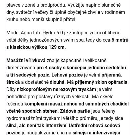
plavce v zóně u protiproudu. Využijte naplno slunečné
dny, sváteční večery či úplně obyčejné chvíle v rodinném
kruhu nebo menší skupině přátel.
Model Aqua Life Hydro 6.0 je zástupce velmi oblíbené
větší délky jednozónových swim spa, tedy do cca
6 metrů
s klasickou výškou 129 cm.
Masážní vířivková
zńa je kapacitně i velikostně
dimenzována
pro 4 osoby s koncepcí jednoho sedolehu
a tří sedových pozic
.
Lehová
pozice
je velmi
příjemná
,
široká
a dostatečně
dlouhá
. Má
příjemný
sklon
opěradla
.
Díky
nízkoprofilovým
nerezovým
tryskám
je velmi
pohodlná pro postavy různých velikostí. Má skvěle
řešenou
komplexní masáž nohou od samotných chodidel
včetně spodních stehen
.
Zádové partie
jsou řešeny
hydromasážními tryskami většího průměru, je tedy sice
silná, ale není tak intenzivní
.
Ústřední rohová sedová
pozice
je naopak zaměřena na
silnější a intenzivnější