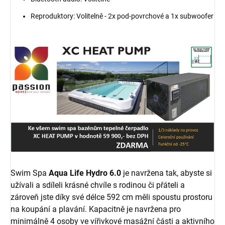
Reproduktory: Volitelně - 2x pod-povrchové a 1x subwoofer
Swim Spa
Aqua Life Hydro 6.0
je navržena tak, abyste si
užívali a sdíleli krásné chvíle s rodinou či přáteli a
zároveň jste díky své délce 592 cm měli spoustu prostoru
na koupání a plavání. K
apacitně je navržena pro
minimálně 4 osoby ve vířivkové masážní části a aktivního