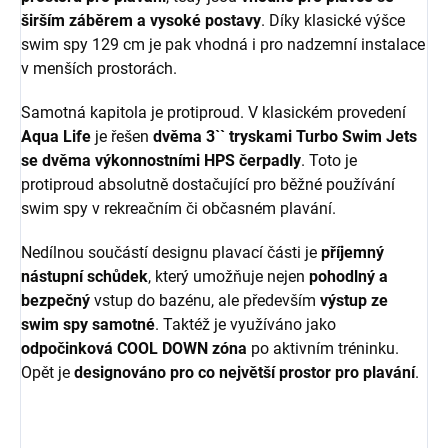
širším záběrem a vysoké postavy
. Díky klasické výšce
swim spy 129 cm je pak vhodná i pro nadzemní instalace
v menších prostorách.
Samotná kapitola je protiproud. V klasickém provedení
Aqua Life
je řešen
dvěma 3`` tryskami Turbo Swim Jets
se dvěma výkonnostními HPS čerpadly
. Toto je
protiproud absolutně dostačující pro běžné používání
swim spy v rekreačním či občasném plavání.
Nedílnou součástí designu plavací části je
příjemný
nástupní schůdek
, který umožňuje nejen
pohodlný a
bezpečný
vstup do bazénu, ale především
výstup ze
swim spy samotné
. Taktéž je využíváno jako
odpočinková COOL DOWN zóna
po aktivním tréninku.
Opět je
designováno pro co největší prostor pro plavání
.