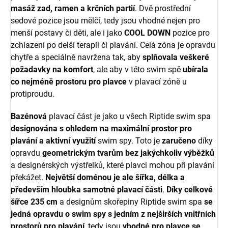
masáž zad, ramen a krčních partií
. Dvě prostřední
sedové pozice jsou mělčí, tedy jsou vhodné nejen pro
menší postavy či děti, ale i jako
COOL DOWN
pozice pro
zchlazení po delší terapii či plavání. Celá zóna je opravdu
chytře a speciálně navržena tak, aby
splňovala veškeré
požadavky na komfort
, ale aby v této swim spě
ubírala
co nejméně prostoru pro plavce
v plavací zóně u
protiproudu.
Bazénová
plavací část je jako u všech Riptide swim spa
designována s ohledem na maximální prostor pro
plavání a aktivní využití
swim spy. Toto je
zaručeno
díky
opravdu
geometrickým tvarům bez jakýchkoliv výběžků
a designérských výstřelků, které plavci mohou při plavání
překážet.
Největší doménou je ale šířka, délka a
především hloubka samotné plavací části
.
Díky celkové
šířce 235 cm
a designům skořepiny Riptide swim spa
se
jedná opravdu o swim spy s jedním z nejširších vnitřních
prostorů pro plavání
, tedy jsou
vhodné pro plavce se