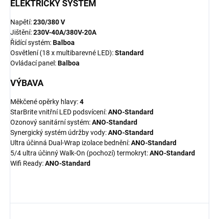
ELEKTRICKÝ SYSTÉM
Napětí:
230/380 V
Jištění:
230V-40A/380V-20A
Řídící systém:
Balboa
Osvětlení (18 x multibarevné LED):
Standard
Ovládací panel:
Balboa
VÝBAVA
Měkčené opěrky hlavy:
4
StarBrite vnitřní LED podsvícení:
ANO-Standard
Ozonový sanitární systém:
ANO-Standard
Synergický systém údržby vody:
ANO-Standard
Ultra účinná Dual-Wrap izolace bednění:
ANO-Standard
5/4 ultra účinný Walk-On (pochozí) termokryt:
ANO-Standard
Wifi Ready:
ANO-Standard