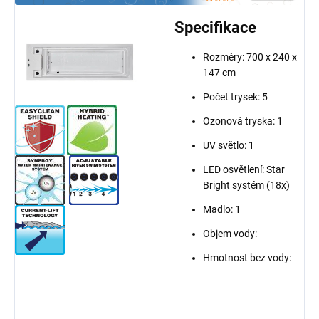
Specifikace
Rozměry: 700 x 240 x
147 cm
Počet trysek: 5
Ozonová tryska: 1
UV světlo: 1
LED osvětlení: Star
Bright systém (18x)
Madlo: 1
Objem vody:
Hmotnost bez vody: