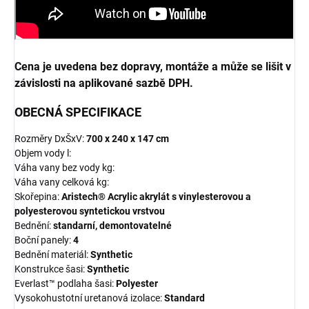
Cena je uvedena bez dopravy, montáže a může se lišit v
závislosti na aplikované sazbě DPH.
OBECNÁ SPECIFIKACE
Rozměry DxŠxV:
700 x 240 x 147 cm
Objem vody l:
Váha vany bez vody kg:
Váha vany celková kg:
Skořepina:
Aristech® Acrylic akrylát s vinylesterovou a
polyesterovou syntetickou vrstvou
Bednění:
standarní, demontovatelné
Boční panely:
4
Bednění materiál:
Synthetic
Konstrukce šasi:
Synthetic
Everlast™ podlaha šasi:
Polyester
Vysokohustotní uretanová izolace:
Standard