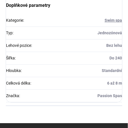
Doplňkové parametry
Kategorie
:
Swim spa
Typ
:
Jednozónová
Lehové pozice
:
Bez lehu
Šířka
:
Do 240
Hloubka
:
Standardní
Celková délka
:
6 až 8 m
Značka
:
Passion Spas
Z