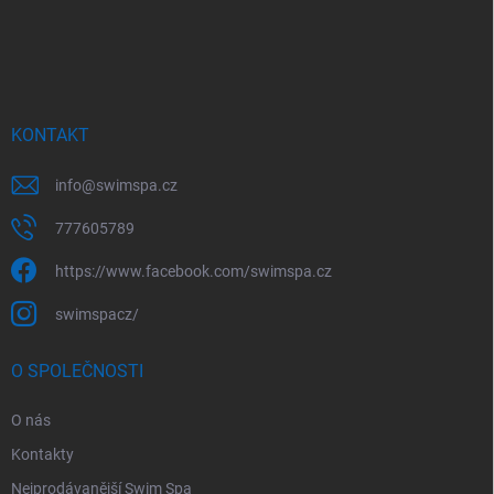
á
p
a
t
í
KONTAKT
info
@
swimspa.cz
777605789
https://www.facebook.com/swimspa.cz
swimspacz/
O SPOLEČNOSTI
O nás
Kontakty
Nejprodávanější Swim Spa