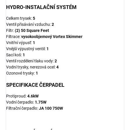
HYDRO-INSTALAČNÍ SYSTÉM
Celkem trysek:
5
Ventil přisávání vzduchu:
2
Filtr:
(2) 50 Square Feet
Filtrace:
vysokoobjemový Vortex Skimmer
Vnitřní výpusť:
1
Vnější výpustný ventil:
1
Sací koš:
1
Ventil rozdělení tlaku vody:
2
Vodní trysky, nerezová ocel:
4
Ozonové trysky:
1
SPECIFIKACE ČERPADEL
Protiproud:
4.6kW
Vodní čerpadlo:
1.75W
Filtrační čerpadlo:
JA
100 750W