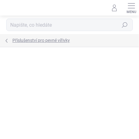
Přejít
na
obsah
Hledat
Příslušenství pro pevné vířivky
Podrobnosti hodnocení
Neohodnoceno