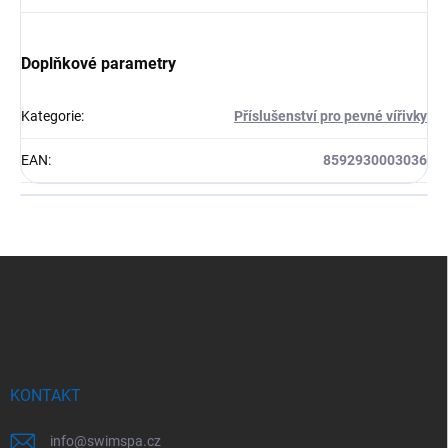
Doplňkové parametry
Kategorie
:
Příslušenství pro pevné vířivky
EAN
:
8592930003036
Z
á
p
a
t
í
KONTAKT
info
@
swimspa.cz