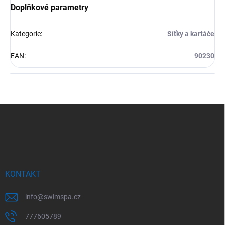
Doplňkové parametry
Kategorie
:
Síťky a kartáče
EAN
:
90230
Z
á
p
a
t
í
KONTAKT
info
@
swimspa.cz
777605789