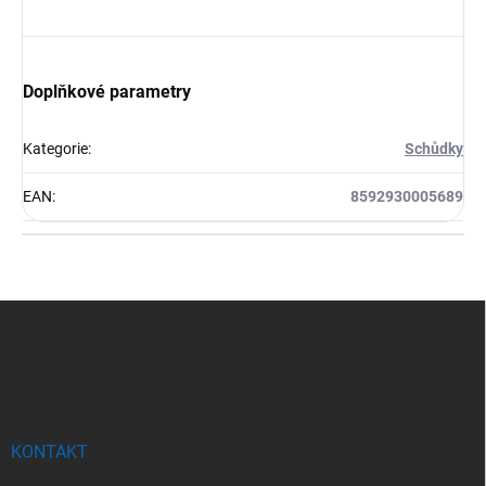
Doplňkové parametry
Kategorie
:
Schůdky
EAN
:
8592930005689
Z
á
p
a
t
í
KONTAKT