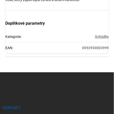
Doplňkové parametry
Kategorie
:
Schůdky
EAN
:
8592930003999
Z
á
p
a
t
í
KONTAKT