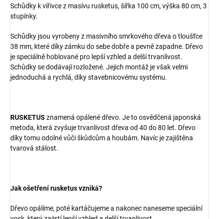
Schůdky k vířivce z masívu rusketus, šířka 100 cm, výška 80 cm, 3
stupínky.
Schůdky jsou vyrobeny z masivního smrkového dřeva o tloušťce
38 mm, které díky zámku do sebe dobře a pevně zapadne. Dřevo
je speciálně hoblované pro lepší vzhled a delší trvanlivost.
Schůdky se dodávají rozložené. Jejich montáž je však velmi
jednoduchá a rychlá, díky stavebnicovému systému.
RUSKETUS
znamená opálené dřevo. Je to osvědčená japonská
metoda, která zvyšuje trvanlivost dřeva od 40 do 80 let. Dřevo
díky tomu odolné vůči škůdcům a houbám. Navíc je zajištěna
tvarová stálost.
Jak ošetření rusketus vzniká?
Dřevo opálíme, poté kartáčujeme a nakonec naneseme speciální
vosk, který zajistí lepší vzhled a delší trvanlivost.