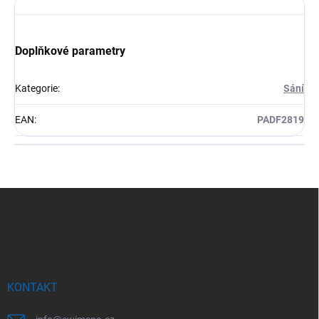
Doplňkové parametry
Kategorie
:
Sání
EAN
:
PADF2819
Z
á
p
a
t
í
KONTAKT