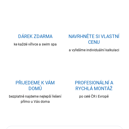
ZEPTAT SE
HLÍDAT
DÁREK ZDARMA
NAVRHNĚTE SI VLASTNÍ
CENU
ke každé vířivce a swim spa
a vyřešíme individuální kalkulaci
PŘIJEDEME K VÁM
PROFESIONÁLNÍ A
DOMŮ
RYCHLÁ MONTÁŽ
bezplatně najdeme nejlepší řešení
po celé ČR i Evropě
přímo u Vás doma