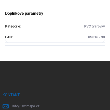
Doplňkové parametry
Kategorie
:
PVC tvarovky
EAN
:
US016 - 90
Z
á
p
a
t
í
KONTAKT
info
@
swimspa.cz