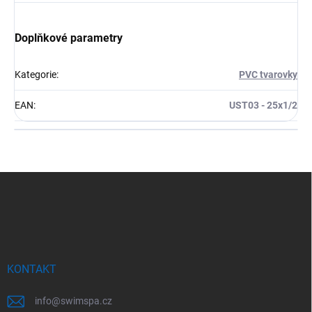
Doplňkové parametry
Kategorie
:
PVC tvarovky
EAN
:
UST03 - 25x1/2
Z
á
p
a
t
í
KONTAKT
info
@
swimspa.cz