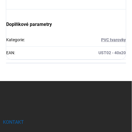
Doplňkové parametry
Kategorie
:
PVC tvarovky
EAN
:
UST02 - 40x20
Z
á
p
a
t
í
KONTAKT