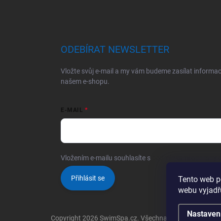
ODEBÍRAT NEWSLETTER
Vložte svůj e-mail a my vám budeme zasílat informa
našem e-shopu.
E-MAIL
Vložením e-mailu souhlasíte s
podmínkami ochrany o
Přihlásit se
Tento web p
webu vyjadřu
Nastaven
Copyright 2026
SwimSpa.cz
. Všechna práva vyhrazena