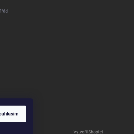
 řád
ouhlasím
Vytvořil Shoptet