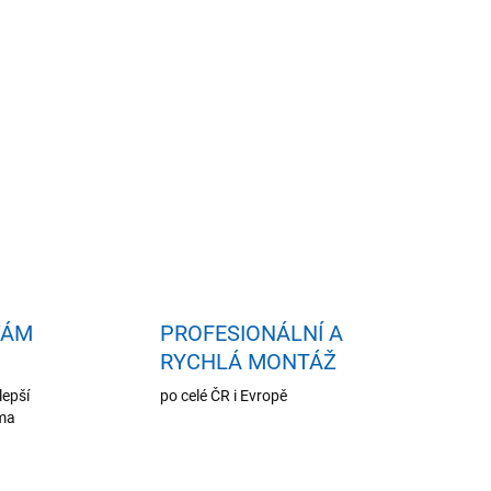
idat do košíku
VÁM
PROFESIONÁLNÍ A
RYCHLÁ MONTÁŽ
lepší
po celé ČR i Evropě
oma