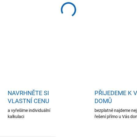
−
+
Př
ZEPTAT SE
HLÍDAT
NAVRHNĚTE SI
PŘIJEDEME K 
VLASTNÍ CENU
DOMŮ
a vyřešíme individuální
bezplatně najdeme nej
kalkulaci
řešení přímo u Vás d