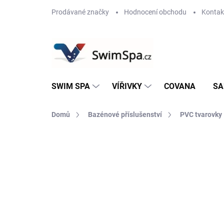
Přejít
Prodávané značky
Hodnocení obchodu
Kontak
na
obsah
SWIM SPA
VÍŘIVKY
COVANA
SA
Domů
Bazénové příslušenství
PVC tvarovky
Neohodnoceno
Podrobnosti hodnoce