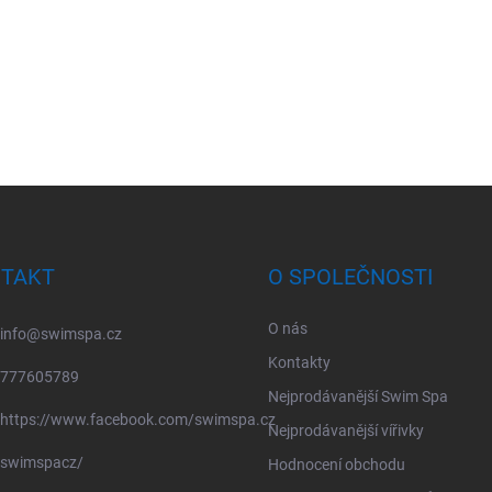
TAKT
O SPOLEČNOSTI
O nás
info
@
swimspa.cz
Kontakty
777605789
Nejprodávanější Swim Spa
https://www.facebook.com/swimspa.cz
Nejprodávanější vířivky
swimspacz/
Hodnocení obchodu