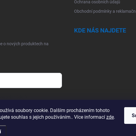
Ochrana osobních údajů
Obchodní podmínky a reklamační
KDE NÁS NAJDETE
ce o nových produktech na
sobních údajů
oužívá soubory cookie. Dalším procházením tohoto
S
jete souhlas s jejich používáním.. Více informací
zde
.
í
.
Upravit nastavení cookies