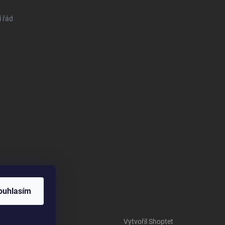
 řád
ouhlasím
Vytvořil Shoptet