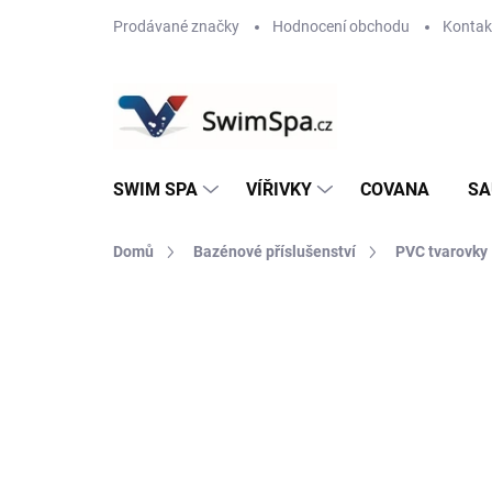
Přejít
Prodávané značky
Hodnocení obchodu
Kontak
na
obsah
SWIM SPA
VÍŘIVKY
COVANA
SA
Domů
Bazénové příslušenství
PVC tvarovky
Neohodnoceno
Podrobnosti hodnoce