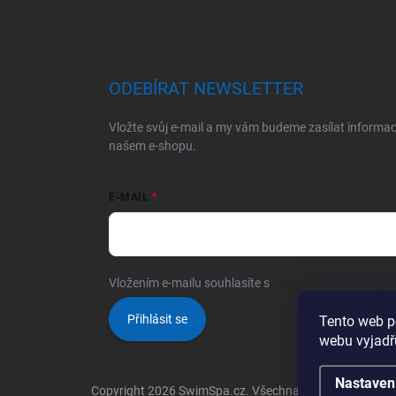
ODEBÍRAT NEWSLETTER
Vložte svůj e-mail a my vám budeme zasílat informa
našem e-shopu.
E-MAIL
Vložením e-mailu souhlasíte s
podmínkami ochrany o
Přihlásit se
Tento web p
webu vyjadřu
Nastaven
Copyright 2026
SwimSpa.cz
. Všechna práva vyhrazena