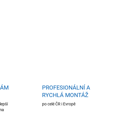
idat do košíku
VÁM
PROFESIONÁLNÍ A
RYCHLÁ MONTÁŽ
lepší
po celé ČR i Evropě
oma