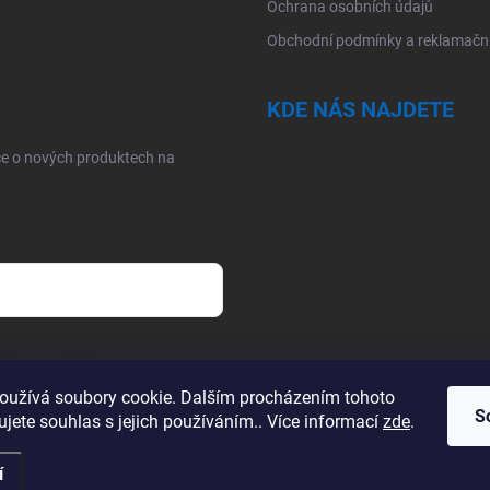
Ochrana osobních údajů
Obchodní podmínky a reklamační
KDE NÁS NAJDETE
ce o nových produktech na
sobních údajů
oužívá soubory cookie. Dalším procházením tohoto
S
jete souhlas s jejich používáním.. Více informací
zde
.
í
.
Upravit nastavení cookies