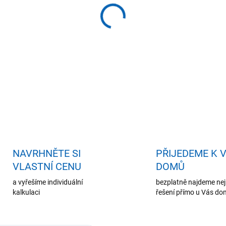
−
+
Př
ZEPTAT SE
HLÍDAT
NAVRHNĚTE SI
PŘIJEDEME K 
VLASTNÍ CENU
DOMŮ
a vyřešíme individuální
bezplatně najdeme nej
kalkulaci
řešení přímo u Vás d