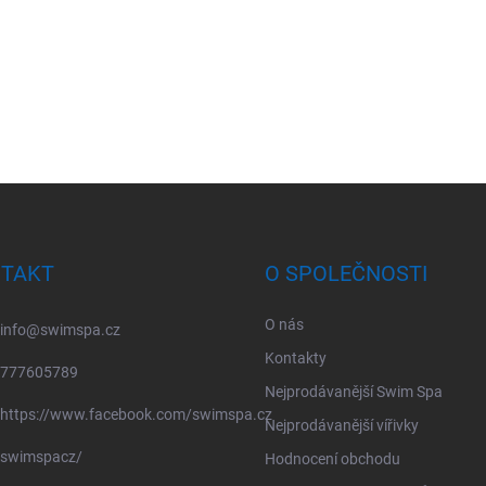
TAKT
O SPOLEČNOSTI
O nás
info
@
swimspa.cz
Kontakty
777605789
Nejprodávanější Swim Spa
https://www.facebook.com/swimspa.cz
Nejprodávanější vířivky
swimspacz/
Hodnocení obchodu