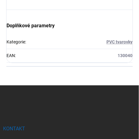
Doplňkové parametry
Kategorie
:
PVC tvarovky
EAN
:
130040
Z
á
p
a
t
í
KONTAKT