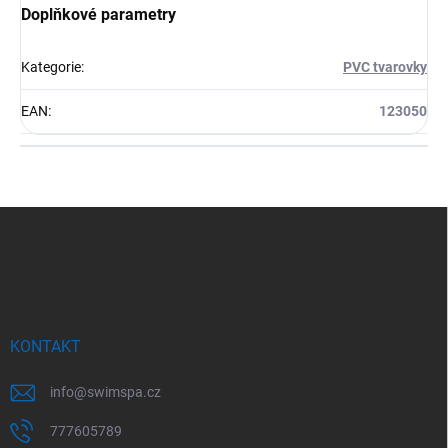
Doplňkové parametry
Kategorie
:
PVC tvarovky
EAN
:
123050
Z
á
p
a
t
í
KONTAKT
info
@
swimspa.cz
777605789