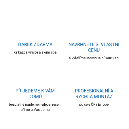
ZEPTAT SE
HLÍDAT
DÁREK ZDARMA
NAVRHNĚTE SI VLASTNÍ
CENU
ke každé vířivce a swim spa
a vyřešíme individuální kalkulaci
PŘIJEDEME K VÁM
PROFESIONÁLNÍ A
DOMŮ
RYCHLÁ MONTÁŽ
bezplatně najdeme nejlepší řešení
po celé ČR i Evropě
přímo u Vás doma