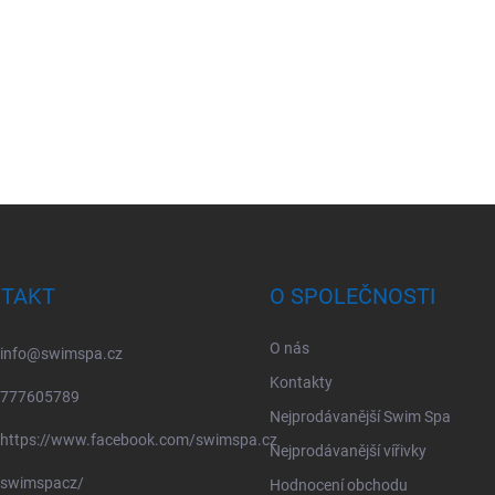
TAKT
O SPOLEČNOSTI
O nás
info
@
swimspa.cz
Kontakty
777605789
Nejprodávanější Swim Spa
https://www.facebook.com/swimspa.cz
Nejprodávanější vířivky
swimspacz/
Hodnocení obchodu