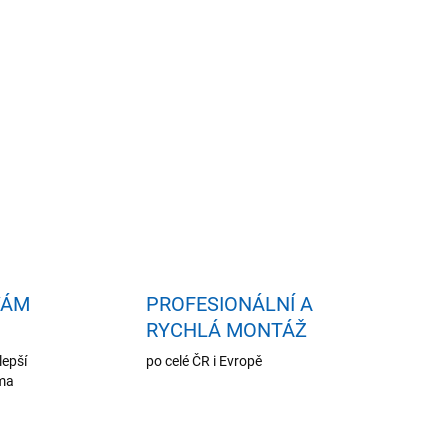
idat do košíku
VÁM
PROFESIONÁLNÍ A
RYCHLÁ MONTÁŽ
lepší
po celé ČR i Evropě
oma