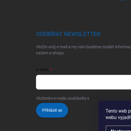
ODEBÍRAT NEWSLETTER
Vložte svůj e-mail a my vám budeme zasílat informa
našem e-shopu.
E-MAIL
Vložením e-mailu souhlasíte s
podmínkami ochrany o
Přihlásit se
Tento web p
webu vyjadřu