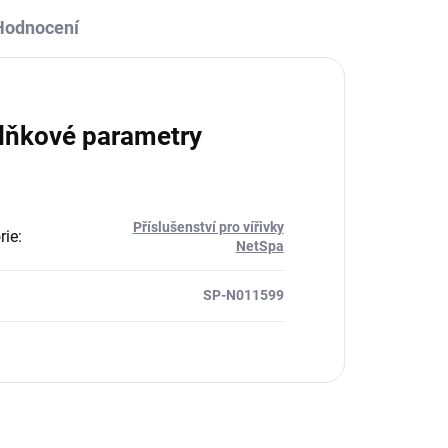
Hodnocení
lňkové parametry
Příslušenství pro vířivky
rie
:
NetSpa
SP-N011599