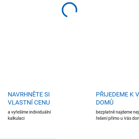
−
+
Př
DETAILNÍ INFORMACE
ZEPTAT SE
HLÍDAT
NAVRHNĚTE SI
PŘIJEDEME K 
VLASTNÍ CENU
DOMŮ
a vyřešíme individuální
bezplatně najdeme nej
kalkulaci
řešení přímo u Vás d