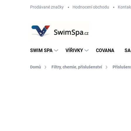
Přejít
Prodávané značky
Hodnocení obchodu
Kontak
na
obsah
SWIM SPA
VÍŘIVKY
COVANA
SA
Domů
Filtry, chemie, příslušenství
Příslušen
Neohodnoceno
Podrobnosti hodnoce