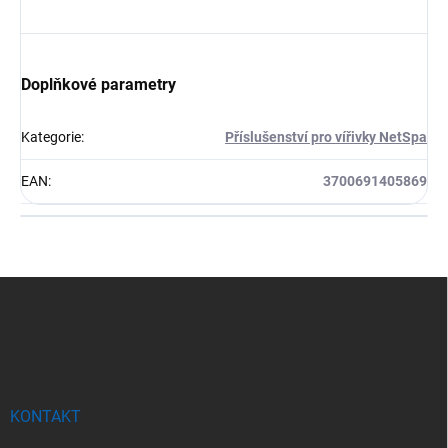
Doplňkové parametry
Kategorie
:
Příslušenství pro vířivky NetSpa
EAN
:
3700691405869
Z
á
p
a
t
í
KONTAKT