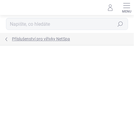
Přejít
na
obsah
Hledat
Příslušenství pro vířivky NetSpa
Podrobnosti hodnocení
Neohodnoceno