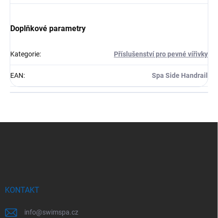
Doplňkové parametry
Kategorie
:
Příslušenství pro pevné vířivky
EAN
:
Spa Side Handrail
Z
á
p
a
t
í
KONTAKT
info
@
swimspa.cz