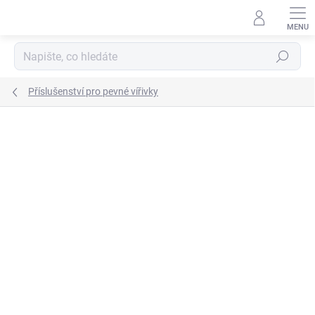
Přejít
na
obsah
Hledat
Příslušenství pro pevné vířivky
Podrobnosti hodnocení
Neohodnoceno