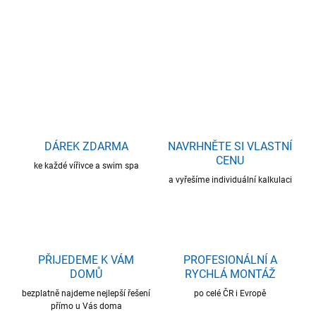
DETAILNÍ INFORMACE
ZEPTAT SE
HLÍDAT
DÁREK ZDARMA
NAVRHNĚTE SI VLASTNÍ
CENU
ke každé vířivce a swim spa
a vyřešíme individuální kalkulaci
PŘIJEDEME K VÁM
PROFESIONÁLNÍ A
DOMŮ
RYCHLÁ MONTÁŽ
bezplatně najdeme nejlepší řešení
po celé ČR i Evropě
přímo u Vás doma