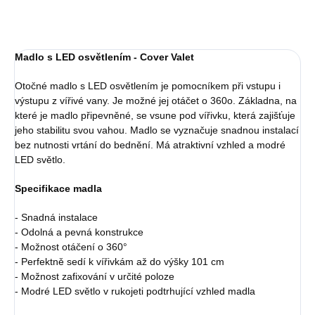
Madlo s LED osvětlením - Cover Valet
Otočné madlo s LED osvětlením je pomocníkem při vstupu i
výstupu z vířivé vany. Je možné jej otáčet o 360o. Základna, na
které je madlo připevněné, se vsune pod vířivku, která zajišťuje
jeho stabilitu svou vahou. Madlo se vyznačuje snadnou instalací
bez nutnosti vrtání do bednění. Má atraktivní vzhled a modré
LED světlo.
Specifikace madla
- Snadná instalace
- Odolná a pevná konstrukce
- Možnost otáčení o 360°
- Perfektně sedí k vířivkám až do výšky 101 cm
- Možnost zafixování v určité poloze
- Modré LED světlo v rukojeti podtrhující vzhled madla