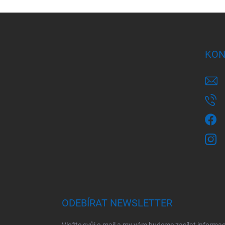
Z
á
p
a
KON
t
í
ODEBÍRAT NEWSLETTER