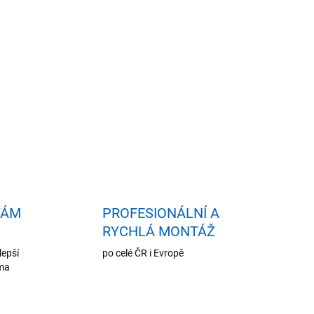
idat do košíku
VÁM
PROFESIONÁLNÍ A
RYCHLÁ MONTÁŽ
lepší
po celé ČR i Evropě
oma