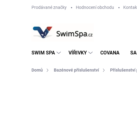
Přejít
Prodávané značky
Hodnocení obchodu
Kontak
na
obsah
SWIM SPA
VÍŘIVKY
COVANA
SA
Domů
Bazénové příslušenství
Příslušenství 
Neohodnoceno
Podrobnosti hodnoce