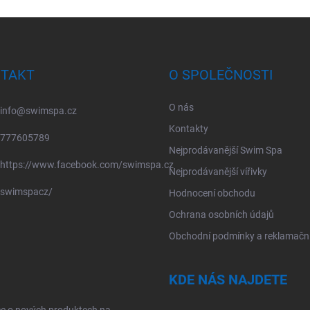
TAKT
O SPOLEČNOSTI
O nás
info
@
swimspa.cz
Kontakty
777605789
Nejprodávanější Swim Spa
https://www.facebook.com/swimspa.cz
Nejprodávanější vířivky
swimspacz/
Hodnocení obchodu
Ochrana osobních údajů
Obchodní podmínky a reklamační
KDE NÁS NAJDETE