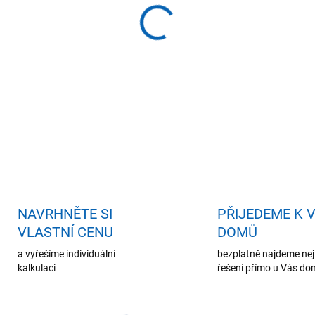
−
+
Př
ZEPTAT SE
HLÍDAT
NAVRHNĚTE SI
PŘIJEDEME K 
VLASTNÍ CENU
DOMŮ
a vyřešíme individuální
bezplatně najdeme nej
kalkulaci
řešení přímo u Vás d