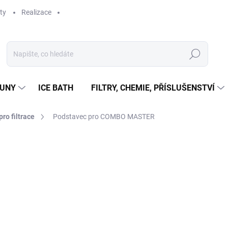
ty
Realizace
Hledat
UNY
ICE BATH
FILTRY, CHEMIE, PŘÍSLUŠENSTVÍ
pro filtrace
Podstavec pro COMBO MASTER
ní
565 Kč
467 Kč bez DPH
Měrná
SKLADEM
cena:
MŮŽEME DORUČIT DO:
17.8.2