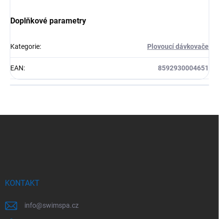
Doplňkové parametry
Kategorie
:
Plovoucí dávkovače
EAN
:
8592930004651
Z
á
p
a
t
í
KONTAKT
info
@
swimspa.cz