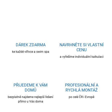
DETAILNÍ INFORMACE
ZEPTAT SE
HLÍDAT
DÁREK ZDARMA
NAVRHNĚTE SI VLASTNÍ
CENU
ke každé vířivce a swim spa
a vyřešíme individuální kalkulaci
PŘIJEDEME K VÁM
PROFESIONÁLNÍ A
DOMŮ
RYCHLÁ MONTÁŽ
bezplatně najdeme nejlepší řešení
po celé ČR i Evropě
přímo u Vás doma