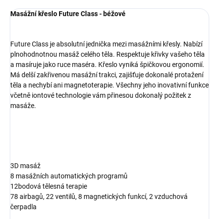
Masážní křeslo Future Class - béžové
Future Class je absolutní jednička mezi masážními křesly. Nabízí
plnohodnotnou masáž celého těla. Respektuje křivky vašeho těla
a masíruje jako ruce maséra. Křeslo vyniká špičkovou ergonomií.
Má delší zakřivenou masážní trakci, zajišťuje dokonalé protažení
těla a nechybí ani magnetoterapie. Všechny jeho inovativní funkce
včetně iontové technologie vám přinesou dokonalý požitek z
masáže.
3D masáž
8 masážních automatických programů
12bodová tělesná terapie
78 airbagů, 22 ventilů, 8 magnetických funkcí, 2 vzduchová
čerpadla