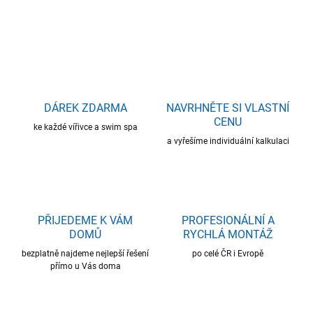
ZEPTAT SE
HLÍDAT
DÁREK ZDARMA
NAVRHNĚTE SI VLASTNÍ
CENU
ke každé vířivce a swim spa
a vyřešíme individuální kalkulaci
PŘIJEDEME K VÁM
PROFESIONÁLNÍ A
DOMŮ
RYCHLÁ MONTÁŽ
bezplatně najdeme nejlepší řešení
po celé ČR i Evropě
přímo u Vás doma