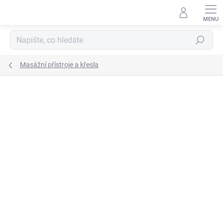
Přejít
na
obsah
Hledat
Masážní přístroje a křesla
Podrobnosti hodnocení
Neohodnoceno