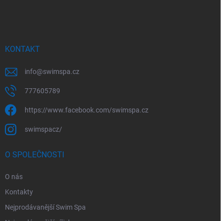
p
a
t
í
KONTAKT
info
@
swimspa.cz
777605789
https://www.facebook.com/swimspa.cz
swimspacz/
O SPOLEČNOSTI
O nás
Kontakty
Nejprodávanější Swim Spa