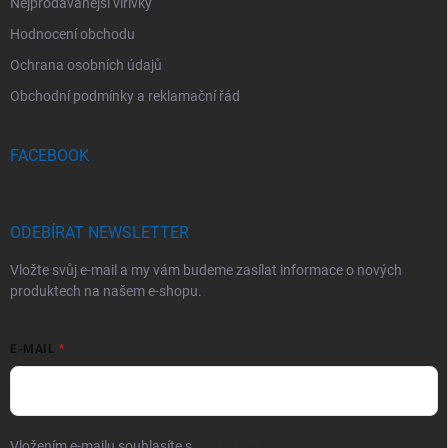
Nejprodávanější vířivky
Hodnocení obchodu
Ochrana osobních údajů
Obchodní podmínky a reklamační řád
FACEBOOK
ODEBÍRAT NEWSLETTER
Vložte svůj e-mail a my vám budeme zasílat informace o nových
produktech na našem e-shopu.
E-MAIL
Vložením e-mailu souhlasíte s
podmínkami ochrany osobních údajů