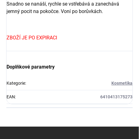
Snadno se nanáší, rychle se vstřebává a zanechává
jemný pocit na pokočce. Voní po borůvkách.
ZBOŽÍ JE PO EXPIRACI
Doplňkové parametry
Kategorie
:
Kosmetika
EAN
:
6410413175273
Z
á