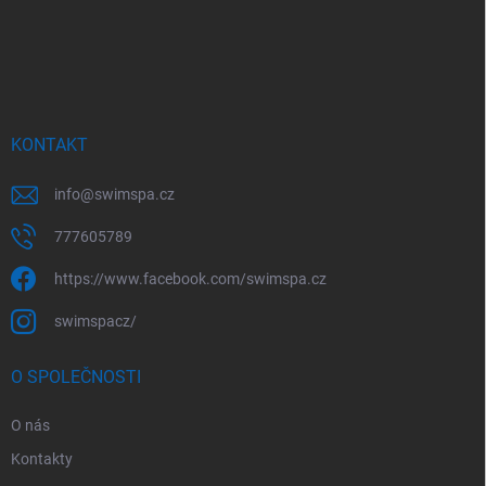
Z
á
p
a
t
í
KONTAKT
info
@
swimspa.cz
777605789
https://www.facebook.com/swimspa.cz
swimspacz/
O SPOLEČNOSTI
O nás
Kontakty