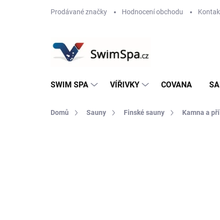
Přejít
Prodávané značky
Hodnocení obchodu
Kontak
na
obsah
SWIM SPA
VÍŘIVKY
COVANA
SA
Domů
Sauny
Finské sauny
Kamna a pří
Neohodnoceno
Podrobnosti hodnoce