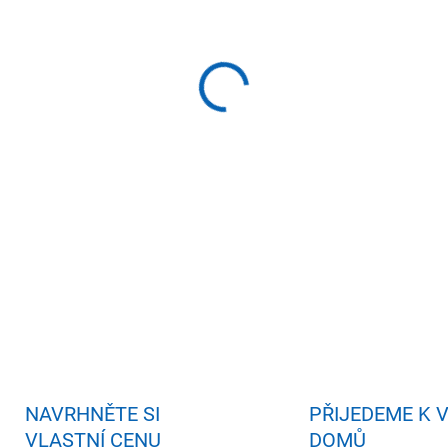
−
+
Př
DETAILNÍ INFORMACE
ZEPTAT SE
HLÍDAT
NAVRHNĚTE SI
PŘIJEDEME K 
VLASTNÍ CENU
DOMŮ