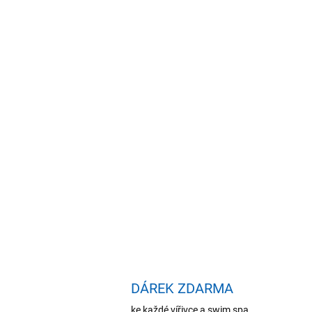
DÁREK ZDARMA
ke každé vířivce a swim spa