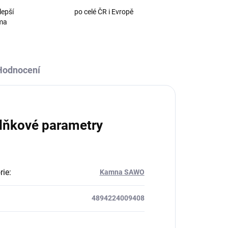
lepší
po celé ČR i Evropě
oma
Hodnocení
lňkové parametry
rie
:
Kamna SAWO
4894224009408