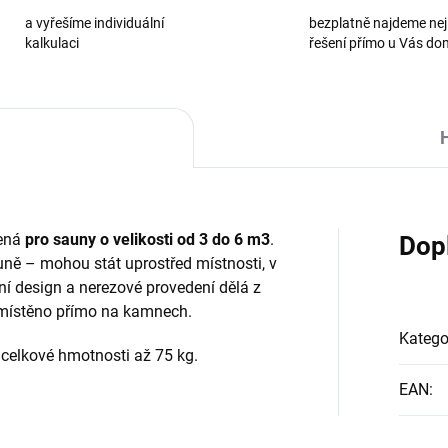
a vyřešíme individuální
bezplatně najdeme nej
kalkulaci
řešení přímo u Vás d
čená
pro sauny o velikosti od 3 do 6 m3
.
Dop
uně – mohou stát uprostřed místnosti, v
ní design a nerezové provedení dělá z
umístěno přímo na kamnech.
Katego
celkové hmotnosti až 75 kg.
EAN
: