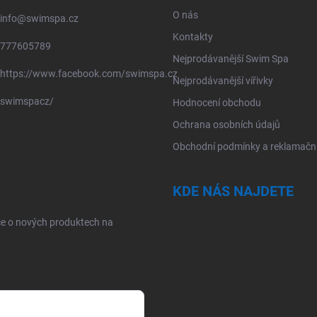
O nás
info
@
swimspa.cz
Kontakty
777605789
Nejprodávanější Swim Spa
https://www.facebook.com/swimspa.cz
Nejprodávanější vířivky
swimspacz/
Hodnocení obchodu
Ochrana osobních údajů
Obchodní podmínky a reklamační
KDE NÁS NAJDETE
ce o nových produktech na