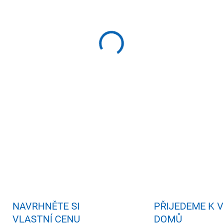
−
+
Př
DETAILNÍ INFORMACE
ZEPTAT SE
HLÍDAT
NAVRHNĚTE SI
PŘIJEDEME K 
VLASTNÍ CENU
DOMŮ