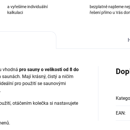
a vyřešíme individuální
bezplatně najdeme nej
kalkulaci
řešení přímo u Vás d
u vhodná
pro sauny o velikosti od 8 do
Dop
h saunách. Mají krásný, čistý a ničím
 ideální pro použití se saunovými
.
Katego
žití, otáčením kolečka si nastavujete
EAN
:
menů.