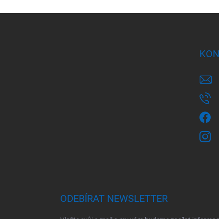
Z
á
p
a
KON
t
í
ODEBÍRAT NEWSLETTER