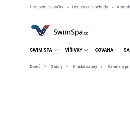
Přejít
Prodávané značky
Hodnocení obchodu
Kontak
na
obsah
SWIM SPA
VÍŘIVKY
COVANA
SA
Domů
Sauny
Finské sauny
Kamna a pří
Neohodnoceno
Podrobnosti hodnoce