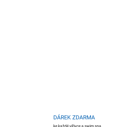
DÁREK ZDARMA
ke každé vířivce a swim spa