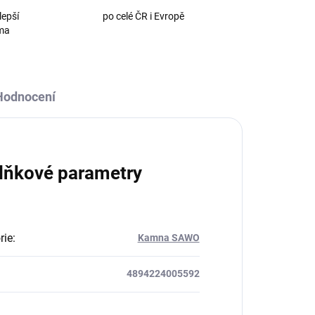
lepší
po celé ČR i Evropě
oma
Hodnocení
lňkové parametry
rie
:
Kamna SAWO
4894224005592