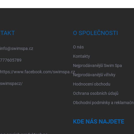
TAKT
O SPOLEČNOSTI
O nás
info
@
swimspa.cz
Kontakty
777605789
Nejprodávanější Swim Spa
https://www.facebook.com/swimspa.cz
Nejprodávanější vířivky
swimspacz/
Hodnocení obchodu
Ochrana osobních údajů
Obchodní podmínky a reklamační
KDE NÁS NAJDETE