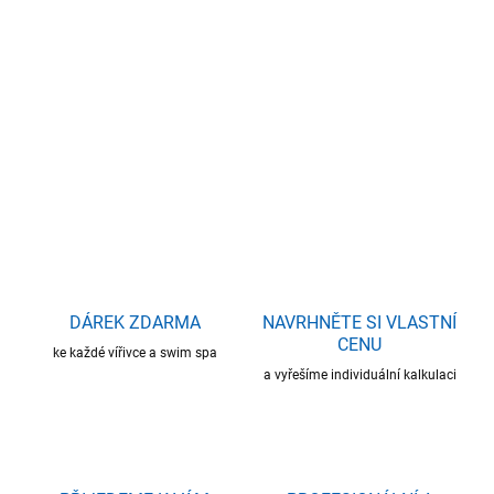
DORUČIT DO:
14.8.2026
−
+
Přidat do košíku
DETAILNÍ INFORMACE
ZEPTAT SE
HLÍDAT
DÁREK ZDARMA
NAVRHNĚTE SI VLASTNÍ
CENU
ke každé vířivce a swim spa
a vyřešíme individuální kalkulaci