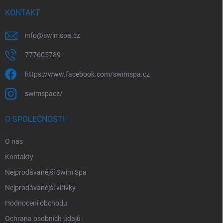
í
KONTAKT
info
@
swimspa.cz
777605789
https://www.facebook.com/swimspa.cz
swimspacz/
O SPOLEČNOSTI
O nás
Kontakty
Nejprodávanější Swim Spa
Nejprodávanější vířivky
Hodnocení obchodu
Ochrana osobních údajů