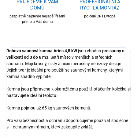
PŘIJEDEME K VÁM
PROFESIONÁLNÍ A
DOMŮ
RYCHLÁ MONTÁŽ
bezplatně najdeme nejlepší řešení
po celé ČR i Evropě
přímo u Vás doma
Rohová saunová kamna Aries 4,5 kW
jsou vhodná
pro sauny o
velikosti od 3 do 6 m3
. Šetří místo v menších a středních
saunách. Mají krásný, čistý a ničím nerušený nerezový design.
Jejich tvar je ideální pro použití se saunovými kameny, kterými
kamna snadno vyplníte.
Kamna jsou připravena k okamžitému použití, otáčením kolečka si
nastavujete ideální teplotu.
Kamna pojmou až 65 kg saunových kamenů.
Pro vaši bezpečnost a ochranu doporučujeme používat společně
s ochranným rámem, který zakoupíte zvlášť.