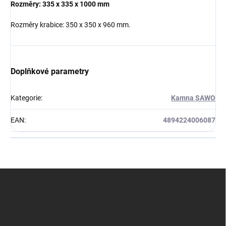
Rozměry: 335 x 335 x 1000 mm
Rozměry krabice: 350 x 350 x 960 mm.
Doplňkové parametry
Kategorie
:
Kamna SAWO
EAN
:
4894224006087
Z
á
p
a
t