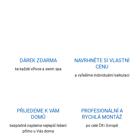
Kartušový filtr POSEIDON SPA PÉGASE
ZEPTAT SE
HLÍDAT
DÁREK ZDARMA
NAVRHNĚTE SI VLASTNÍ
CENU
ke každé vířivce a swim spa
a vyřešíme individuální kalkulaci
PŘIJEDEME K VÁM
PROFESIONÁLNÍ A
DOMŮ
RYCHLÁ MONTÁŽ
bezplatně najdeme nejlepší řešení
po celé ČR i Evropě
přímo u Vás doma