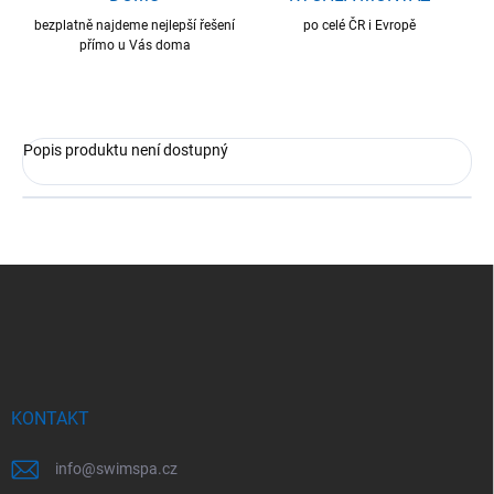
bezplatně najdeme nejlepší řešení
po celé ČR i Evropě
přímo u Vás doma
Popis produktu není dostupný
Z
á
p
a
t
í
KONTAKT
info
@
swimspa.cz