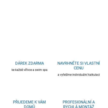
DORUČIT DO:
14.8.2026
−
+
Přidat do košíku
ZEPTAT SE
HLÍDAT
DÁREK ZDARMA
NAVRHNĚTE SI VLASTNÍ
CENU
ke každé vířivce a swim spa
a vyřešíme individuální kalkulaci
PŘIJEDEME K VÁM
PROFESIONÁLNÍ A
DOMŮ
RYCHLÁ MONTÁŽ